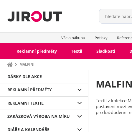
Vše o nákupu
Potisky
Referen
Reklamní předměty
Textil
Sladkosti
D
Domů
MALFINI
DÁRKY DLE AKCE
MALFIN
REKLAMNÍ PŘEDMĚTY
Textil z kolekce 
REKLAMNÍ TEXTIL
postavení mezi ev
pro každodenní no
ZAKÁZKOVÁ VÝROBA NA MÍRU
DIÁŘE A KALENDÁŘE