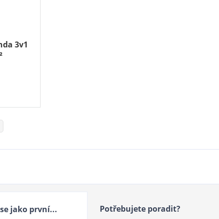
nda 3v1
²
Potřebujete poradit?
se jako první...