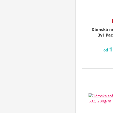
Dámská n
3v1 Pac
1
od