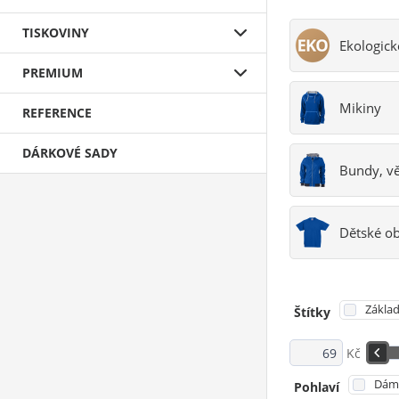
TISKOVINY
Ekologic
PREMIUM
Mikiny
REFERENCE
DÁRKOVÉ SADY
Bundy, v
Dětské ob
Základ
Štítky
Kč
Dám
Pohlaví