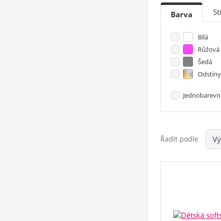
St
Barva
Bílá
Růžová
Šedá
Odstíny
Jednobarevn
Řadit podle