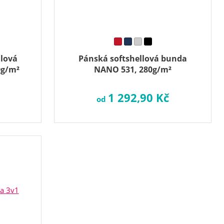
llová
Pánská softshellová bunda
0g/m²
NANO 531, 280g/m²
1 292,90 Kč
od