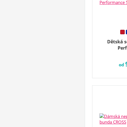
Dětská s
Per
od