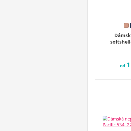
Dámsk
softshel
1
od