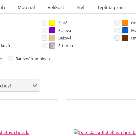
řih
Materiál
Velikost
Styl
Teplota praní
Žlutá
Or
Fialová
Mo
Béžová
Hn
 kovů
Stříbrná
é
Barevné kombinace