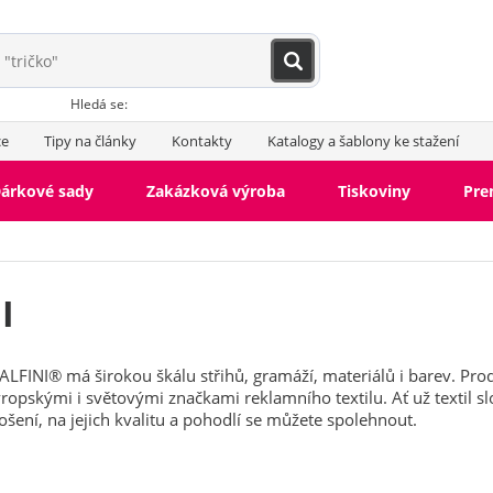
Hledá se:
ce
Tipy na články
Kontakty
Katalogy a šablony ke stažení
árkové sady
Zakázková výroba
Tiskoviny
Pr
I
MALFINI® má širokou škálu střihů, gramáží, materiálů i barev. Pr
ropskými i světovými značkami reklamního textilu. Ať už textil 
šení, na jejich kvalitu a pohodlí se můžete spolehnout.