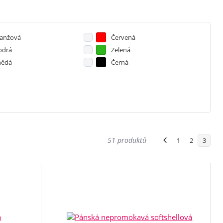
anžová
Červená
drá
Zelená
ědá
Černá
51 produktů
1
2
3