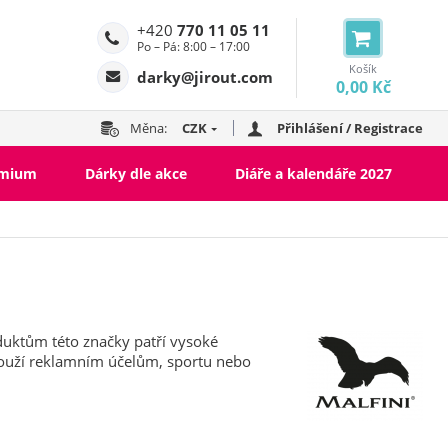
+420
770 11 05 11
Po – Pá: 8:00 – 17:00
Košík
darky@jirout.com
0,00 Kč
Měna:
CZK
Přihlášení / Registrace
emium
Dárky dle akce
Diáře a kalendáře 2027
oduktům této značky patří vysoké
slouží reklamním účelům, sportu nebo