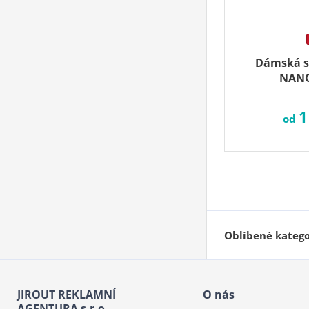
Dámská s
NANO
1
od
Oblíbené katego
JIROUT REKLAMNÍ
O nás
AGENTURA s.r.o.