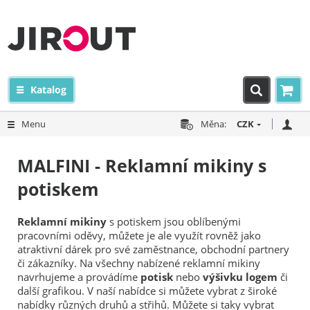
Katalog
Menu
Měna:
CZK
MALFINI - Reklamní mikiny s
potiskem
Reklamní mikiny
s potiskem jsou oblíbenými
pracovními oděvy, můžete je ale využít rovněž jako
atraktivní dárek pro své zaměstnance, obchodní partnery
či zákazníky. Na všechny nabízené reklamní mikiny
navrhujeme a provádíme
potisk
nebo
výšivku logem
či
další grafikou. V naší nabídce si můžete vybrat z široké
nabídky různých druhů a střihů. Můžete si taky vybrat