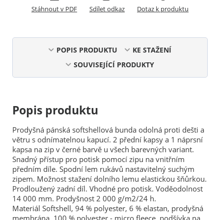
Stáhnout v PDF
Sdílet odkaz
Dotaz k produktu
POPIS PRODUKTU
KE STAŽENÍ
SOUVISEJÍCÍ PRODUKTY
Popis produktu
Prodyšná pánská softshellová bunda odolná proti dešti a
větru s odnímatelnou kapucí. 2 přední kapsy a 1 náprsní
kapsa na zip v černé barvě u všech barevných variant.
Snadný přístup pro potisk pomocí zipu na vnitřním
předním díle. Spodní lem rukávů nastavitelný suchým
zipem. Možnost stažení dolního lemu elastickou šňůrkou.
Prodloužený zadní díl. Vhodné pro potisk. Voděodolnost
14 000 mm. Prodyšnost 2 000 g/m2/24 h.
Materiál Softshell, 94 % polyester, 6 % elastan, prodyšná
membrána, 100 % polyester - micro fleece, podšívka na