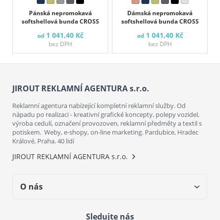
Pánská nepromokavá
Dámská nepromokavá
softshellová bunda CROSS
softshellová bunda CROSS
1 041,40 Kč
1 041,40 Kč
od
od
bez DPH
bez DPH
JIROUT REKLAMNÍ AGENTURA s.r.o.
Reklamní agentura nabízející kompletní reklamní služby. Od
nápadu po realizaci - kreativní grafické koncepty, polepy vozidel,
výroba cedulí, označení provozoven, reklamní předměty a textil s
potiskem. Weby, e-shopy, on-line marketing. Pardubice, Hradec
Králové, Praha. 40 lidí
JIROUT REKLAMNÍ AGENTURA s.r.o.
O nás
Sledujte nás