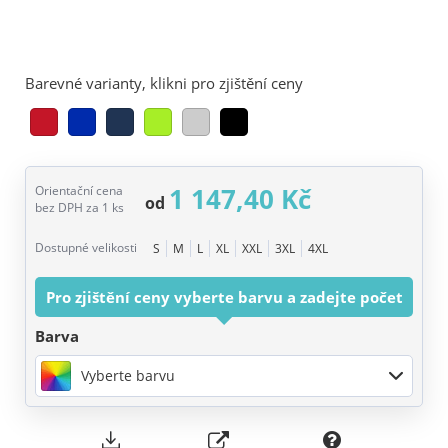
Barevné varianty, klikni pro zjištění ceny
1 147,40 Kč
Orientační cena
od
bez DPH za 1 ks
Dostupné velikosti
S
M
L
XL
XXL
3XL
4XL
Pro zjištění ceny vyberte barvu a zadejte počet
Barva
Vyberte barvu