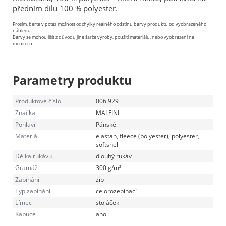
předním dílu 100 % polyester.
Prosím, berte v potaz možnost odchylky reálného odstínu barvy produktu od vyobrazeného
náhledu.
Barvy se mohou lišit z důvodu jiné šarže výroby, použití materiálu, nebo vyobrazení na
monitoru
Parametry produktu
Produktové číslo
006.929
Značka
MALFINI
Pohlaví
Pánské
Materiál
elastan, fleece (polyester), polyester,
softshell
Délka rukávu
dlouhý rukáv
Gramáž
300 g/m²
Zapínání
zip
Typ zapínání
celorozepínací
Límec
stojáček
Kapuce
ano