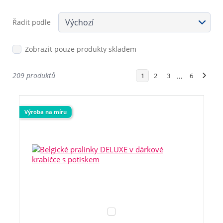
Řadit podle
Zobrazit pouze produkty skladem
209 produktů
…
1
2
3
6
Výroba na míru