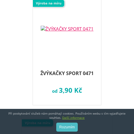
Výroba na míru
ŽVÝKAČKY SPORT 0471
3,90 Kč
od
Při poskytování služeb nám pomáhají cookies. Používáním webu s tím vyjadřujete
souhlas.
Další informace
Výroba na míru
Rozumím