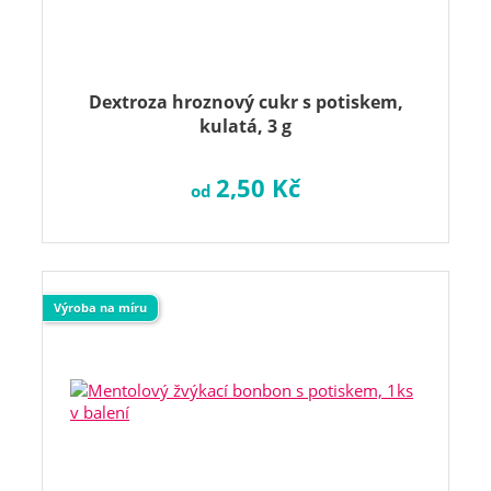
Dextroza hroznový cukr s potiskem,
kulatá, 3 g
2,50 Kč
od
Výroba na míru