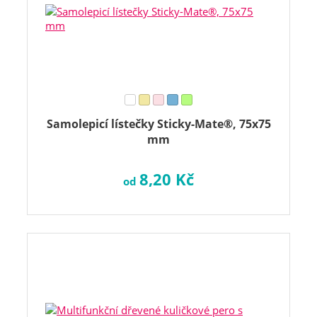
Samolepicí lístečky Sticky-Mate®, 75x75
mm
8,20 Kč
od