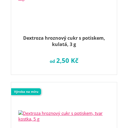
Dextroza hroznový cukr s potiskem,
kulatá, 3 g
2,50 Kč
od
Výroba na míru