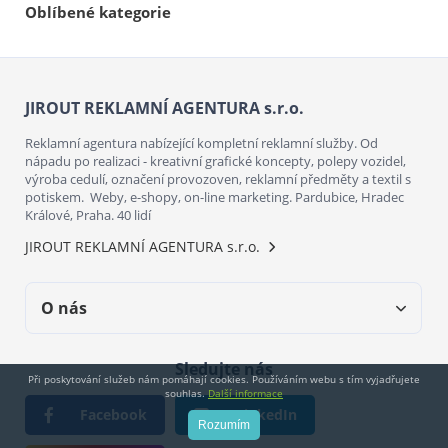
Oblíbené kategorie
JIROUT REKLAMNÍ AGENTURA s.r.o.
Reklamní agentura nabízející kompletní reklamní služby. Od
nápadu po realizaci - kreativní grafické koncepty, polepy vozidel,
výroba cedulí, označení provozoven, reklamní předměty a textil s
potiskem. Weby, e-shopy, on-line marketing. Pardubice, Hradec
Králové, Praha. 40 lidí
JIROUT REKLAMNÍ AGENTURA s.r.o.
O nás
Sledujte nás
Při poskytování služeb nám pomáhají cookies. Používáním webu s tím vyjadřujete
souhlas.
Další informace
Facebook
LinkedIn
Rozumím