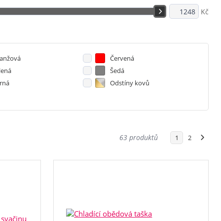
Kč
anžová
Červená
lená
Šedá
rná
Odstíny kovů
63 produktů
1
2