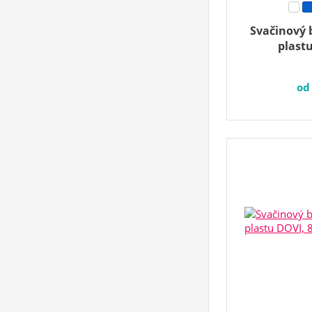
Svačinový 
plast
o