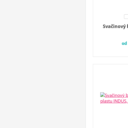
Svačinový 
o