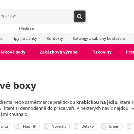
Hledá se:
ce
Tipy na články
Kontakty
Katalogy a šablony ke stažení
árkové sady
Zakázková výroba
Tiskoviny
Pr
vé boxy
klienta nebo zaměstnance praktickou
krabičkou na jídlo
, která 
, které si dennodenně do práce vaří. V některých navíc najdou i 
Vámi chutnalo.
alita
Náš TIP
Novinka
Dětské
Green