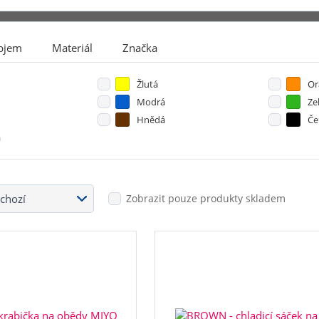
bjem
Materiál
Značka
Žlutá
Or
Modrá
Ze
Hnědá
Če
á
Zobrazit pouze produkty skladem