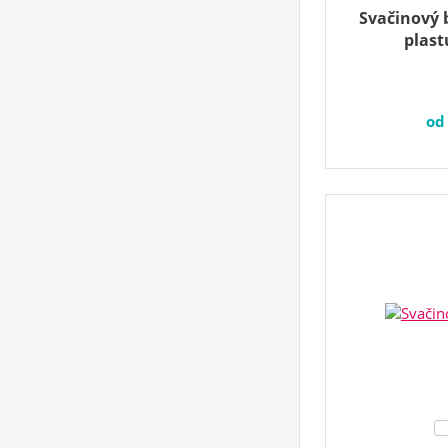
Svačinový 
plast
o