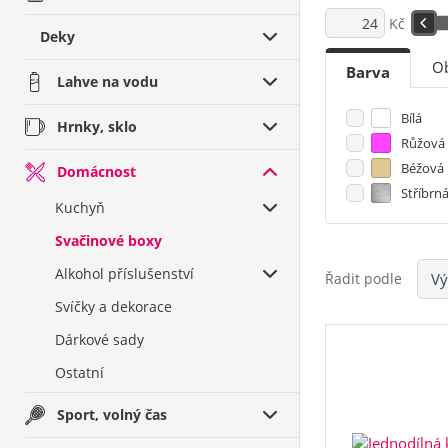
Kč
Deky
O
Barva
Lahve na vodu
Bílá
Hrnky, sklo
Růžová
Béžová
Domácnost
Stříbrn
Kuchyň
Svačinové boxy
Alkohol příslušenství
Řadit podle
Svíčky a dekorace
Dárkové sady
Ostatní
Sport, volný čas