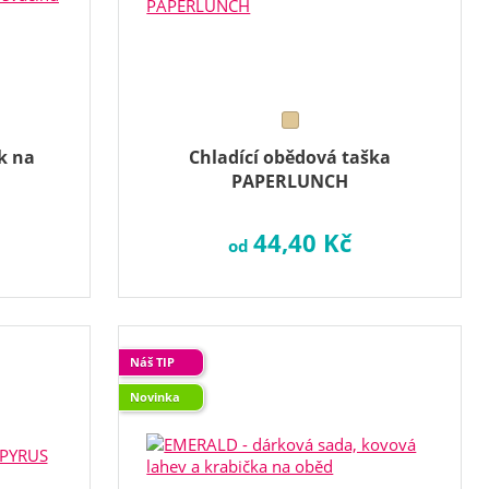
k na
Chladící obědová taška
PAPERLUNCH
44,40 Kč
od
Náš TIP
Novinka