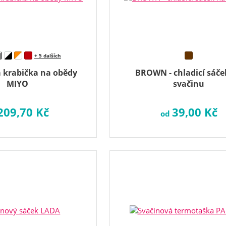
+ 5 dalších
á krabička na obědy
BROWN - chladicí sáče
MIYO
svačinu
209,70 Kč
39,00 Kč
od