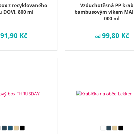
box z recyklovaného
Vzduchotěsná PP krabi
u DOVI, 800 ml
bambusovým víkem MAH
000 ml
91,90 Kč
99,80 Kč
d
od