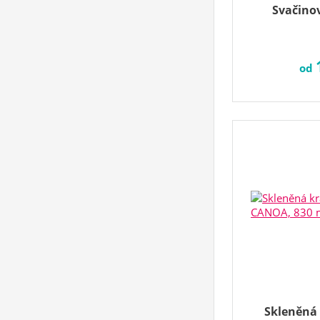
Svačino
od
Skleněná 