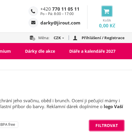
+420
770 11 05 11
Po – Pá: 8:00 – 17:00
Košík
darky@jirout.com
0,00 Kč
Měna:
CZK
Přihlášení / Registrace
emium
Dárky dle akce
Diáře a kalendáře 2027
schrání jeho svačinu, oběd i brunch. Ocení ji pečující mámy i
vlastní příbor do barvy. Reklamní dárek doplníme o
logo Vaší
BPA free
FILTROVAT