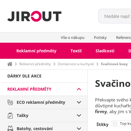
Vše o nákupu
Potisky
Referen
Reklamní předměty
Textil
Sladkosti
D
Domů
Reklamní předměty
Domácnost a kuchyně
Svačinové boxy
DÁRKY DLE AKCE
Svačino
REKLAMNÍ PŘEDMĚTY
Překvapte svého 
ECO reklamní předměty
důvtipné kuchařky
firmy
, aby jim s 
Tašky
Top kv
Štítky
Batohy, cestování