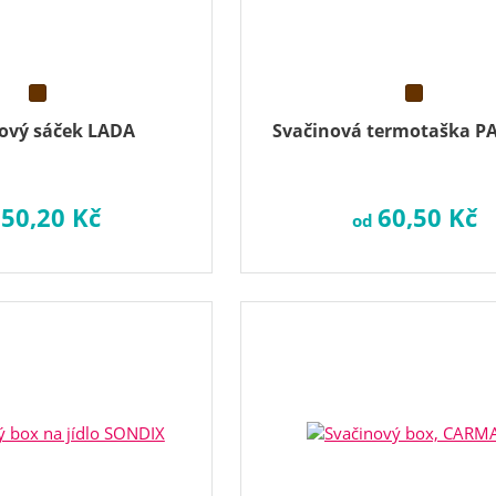
ový sáček LADA
Svačinová termotaška P
50,20 Kč
60,50 Kč
d
od