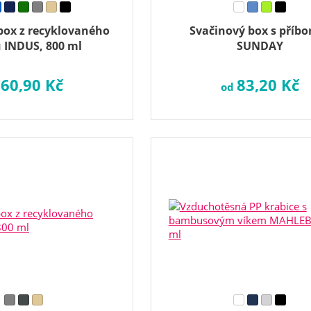
box z recyklovaného
Svačinový box s příb
u INDUS, 800 ml
SUNDAY
60,90 Kč
83,20 Kč
d
od