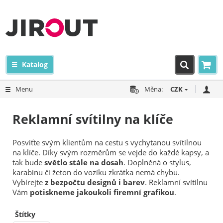
Katalog
Menu
Měna:
CZK
Reklamní svítilny na klíče
Posviťte svým klientům na cestu s vychytanou svítilnou
na klíče. Díky svým rozměrům se vejde do každé kapsy, a
tak bude
světlo stále na dosah
. Doplněná o stylus,
karabinu či žeton do vozíku zkrátka nemá chybu.
Vybírejte
z bezpočtu designů i barev
. Reklamní svítilnu
Vám
potiskneme jakoukoli firemní grafikou
.
Štítky