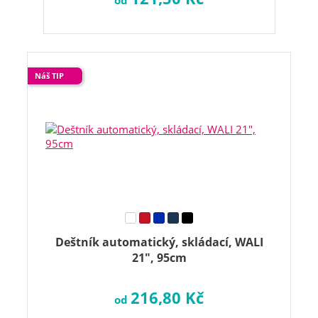
od
Náš TIP
Deštník automatický, skládací, WALI
21", 95cm
216,80 Kč
od