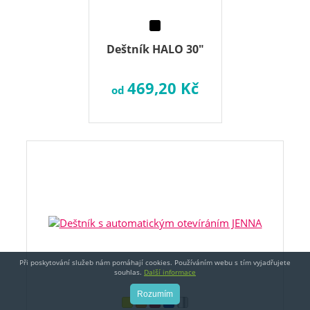
Deštník HALO 30"
469,20 Kč
od
Při poskytování služeb nám pomáhají cookies. Používáním webu s tím vyjadřujete
souhlas.
Další informace
Rozumím