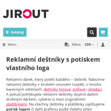
Katalog
Menu
Měna:
CZK
Reklamní deštníky s potiskem
vlastního loga
Reklamní dárek, který potěší každého – deštník. Nabízíme
reklamní deštníky v širokém cenovém rozpětí, v mnoha
barevných odstínech,
deštníky holové
,
golfové
i
skládací
.
A pokud potřebujete reklamní deštníky doplnit dalším
drobným dárkem, vyberte si mezi originálními
pláštěnkami
. Na všechny deštníky a pláštěnky zajišťujeme
potisk logem
či další grafikou podle Vašeho přání.