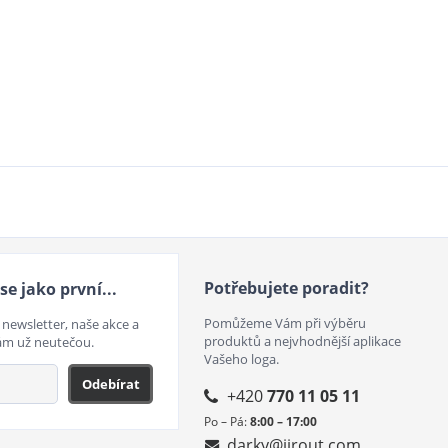
Potřebujete poradit?
se jako první...
Pomůžeme Vám při výběru
 newsletter, naše akce a
produktů a nejvhodnější aplikace
ám už neutečou.
Vašeho loga.
Odebírat
+420
770 11 05 11
Po – Pá:
8:00 – 17:00
darky@jirout.com