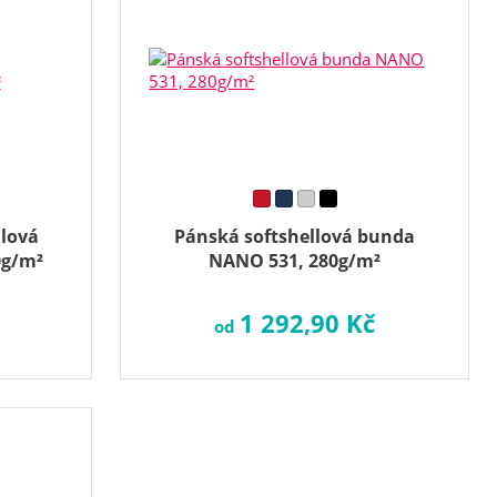
llová
Pánská softshellová bunda
0g/m²
NANO 531, 280g/m²
1 292,90 Kč
od