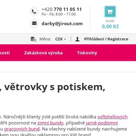
+420
770 11 05 11
Po – Pá: 8:00 – 17:00
Košík
darky@jirout.com
0,00 Kč
Měna:
CZK
Přihlášení / Registrace
kosti
Zakázková výroba
Tiskoviny
, větrovky s potiskem,
ll bundy
í bundy
 Náročnější klienty jistě potěší široká nabídka
softshellových
ěřit pozornost na
zimní bundy
, případně
jarně-podzimní
ku
pracovních bund
. Na všechny nabízené bundy navrhujeme
iskem jsou skvělou reklamnou pro Váš brand.