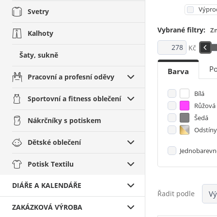
Výpro
Svetry
Vybrané filtry:
Z
Kalhoty
Kč
Šaty, sukně
Po
Barva
Pracovní a profesní oděvy
Bílá
Sportovní a fitness oblečení
Růžová
Šedá
Nákrčníky s potiskem
Odstíny
Dětské oblečení
Jednobarevn
Potisk Textilu
DIÁŘE A KALENDÁŘE
Řadit podle
ZAKÁZKOVÁ VÝROBA