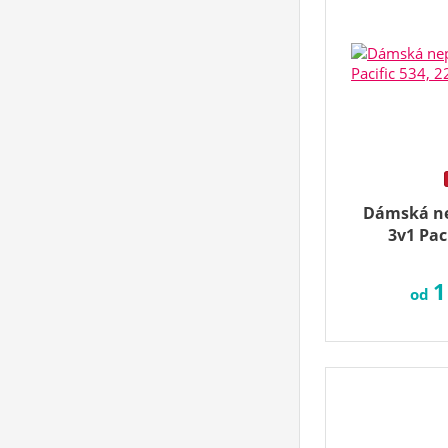
Dámská n
3v1 Pac
1
od