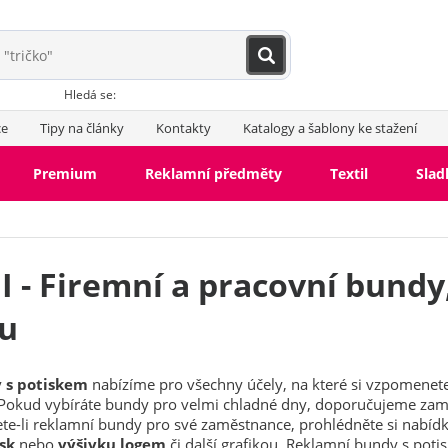
Hledá se:
ce
Tipy na články
Kontakty
Katalogy a šablony ke stažení
Premium
Reklamní předměty
Textil
Slad
 - Firemní a pracovní bundy
ou
Bundy s fleecem
Softshe
Větrovky
Jarní, podzimn
Zimní bundy
 s potiskem
nabízíme pro všechny účely, na které si vzpomenete.
 Pokud vybíráte bundy pro velmi chladné dny, doporučujeme zam
ete-li reklamní bundy pro své zaměstnance, prohlédněte si nabíd
isk
nebo
výšivku logem
či další grafikou. Reklamní bundy s pot