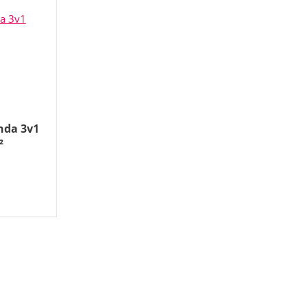
nda 3v1
²