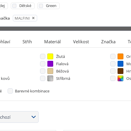
dej
Dětské
Green
načka
MALFINI
hlaví
Střih
Materiál
Velikost
Značka
T
Žlutá
Or
Fialová
Mo
Béžová
Hn
 kovů
Stříbrná
Os
é
Barevné kombinace