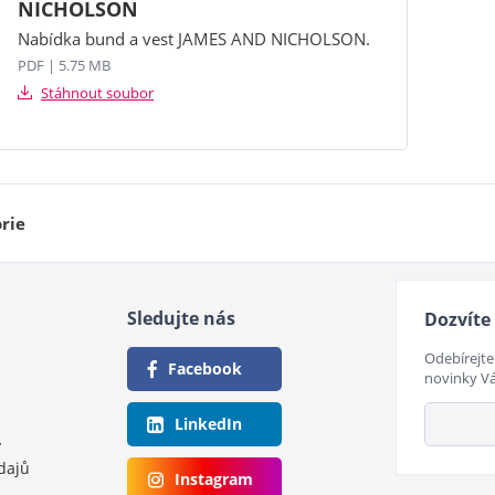
NICHOLSON
Nabídka bund a vest JAMES AND NICHOLSON.
PDF | 5.75 MB
Stáhnout soubor
rie
Sledujte nás
Dozvíte 
Odebírejte
Facebook
novinky V
LinkedIn
y
dajů
Instagram