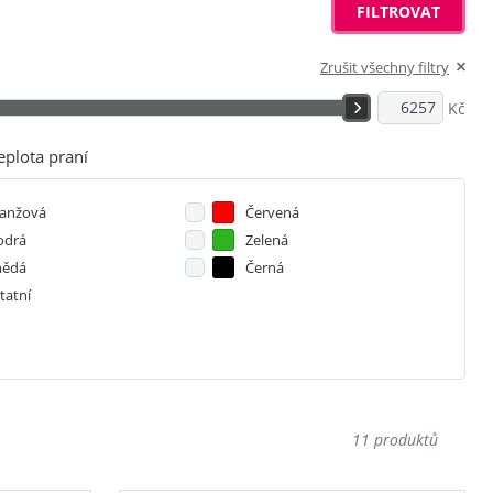
FILTROVAT
Zrušit všechny filtry
Kč
eplota praní
anžová
Červená
drá
Zelená
ědá
Černá
tatní
11 produktů