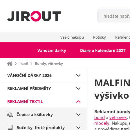
Vše o nákupu
Potisky
Referen
Vánoční dárky
Diáře a kalendáře 2027
Domů
Textil
Bundy, větrovky
VÁNOČNÍ DÁRKY 2026
MALFINI
REKLAMNÍ PŘEDMĚTY
výšivk
REKLAMNÍ TEXTIL
Reklamní bundy
Čepice a kšiltovky
bund
a
větrovek
.
modely
. Nakupuj
Ručníky, froté produkty
a provádíme
pot