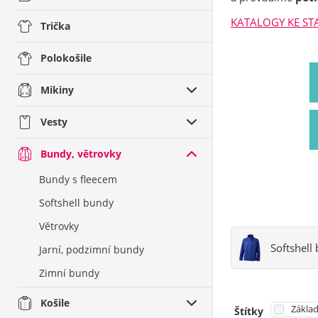
KATALOGY KE ST
Trička
Polokošile
Mikiny
Vesty
Bundy, větrovky
Bundy s fleecem
Softshell bundy
Větrovky
Softshell
Jarní, podzimní bundy
Zimní bundy
Košile
Základ
Štítky