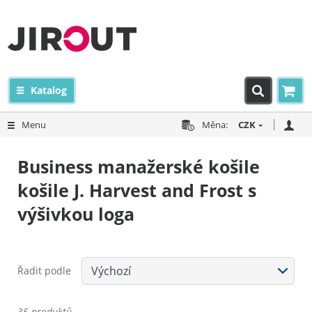
Katalog
Menu
Měna:
CZK
Business manažerské košile
košile J. Harvest and Frost s
výšivkou loga
Řadit podle
35 produktů