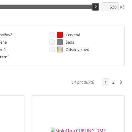
Kč
ivní potřeby
 hry
...
anžová
Červená
lená
Šedá
rná
Odstíny kovů
tatní
64 produktů
1
2