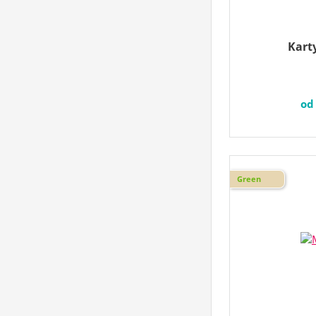
Kart
o
Green