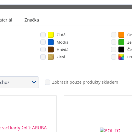
teriál
Značka
Hračky a stolní hry
Kreat
Plyšové hračky
Venkovní
Žlutá
Or
Modrá
Ze
Hnědá
Če
á
Zlatá
Os
Zobrazit pouze produkty skladem