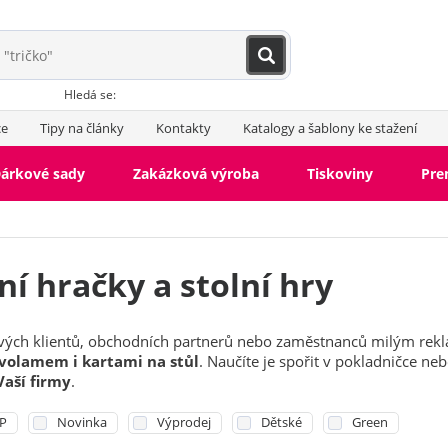
Hledá se:
ce
Tipy na články
Kontakty
Katalogy a šablony ke stažení
árkové sady
Zakázková výroba
Tiskoviny
Pr
í hračky a stolní hry
svých klientů, obchodních partnerů nebo zaměstnanců milým rek
volamem i kartami na stůl
. Naučíte je spořit v pokladničce n
Vaší firmy
.
IP
Novinka
Výprodej
Dětské
Green