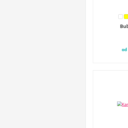
Bub
o