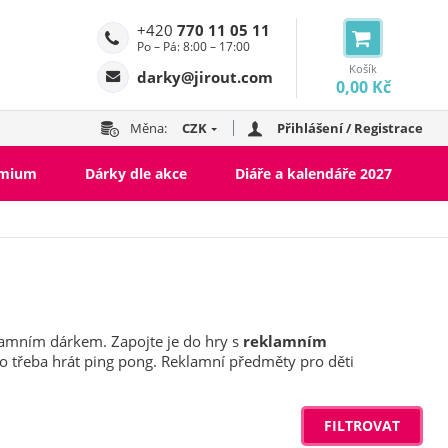
+420
770 11 05 11
Po – Pá: 8:00 – 17:00
Košík
darky@jirout.com
0,00 Kč
Měna:
CZK
Přihlášení / Registrace
emium
Dárky dle akce
Diáře a kalendáře 2027
lamním dárkem. Zapojte je do hry s
reklamním
ebo třeba hrát ping pong. Reklamní předměty pro děti
FILTROVAT