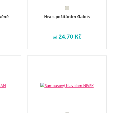
věné
Hra s počítáním Galois
24,70 Kč
od