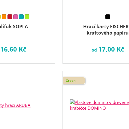
lifuk SOPLA
Hrací karty FISCHER
kraftového papíru
16,60 Kč
17,00 Kč
d
od
Green