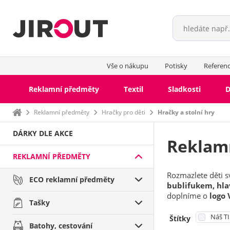
Vše o nákupu
Potisky
Referen
Reklamní předměty
Textil
Sladkosti
D
Domů
Reklamní předměty
Hračky pro děti
Hračky a stolní hry
DÁRKY DLE AKCE
Reklamn
REKLAMNÍ PŘEDMĚTY
Rozmazlete děti 
ECO reklamní předměty
bublifukem, hla
doplníme o
logo 
Tašky
Náš T
Štítky
Batohy, cestování