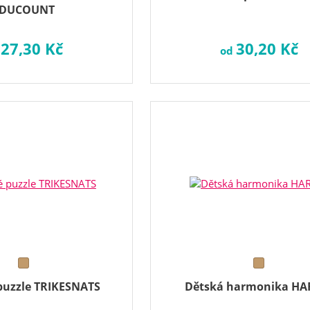
EDUCOUNT
27,30 Kč
30,20 Kč
d
od
puzzle TRIKESNATS
Dětská harmonika H