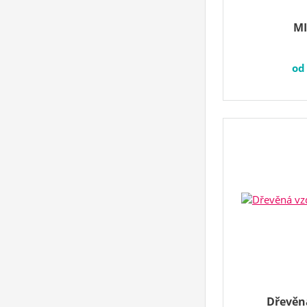
MI
o
Dřevěn