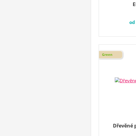
o
Green
Dřevěné 