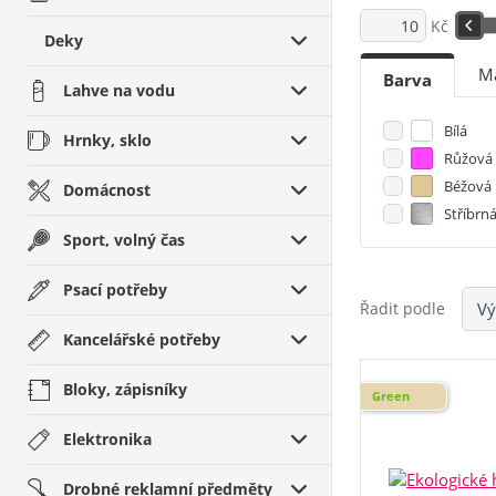
Kč
Deky
Ma
Barva
Lahve na vodu
Bílá
Hrnky, sklo
Růžová
Béžová
Domácnost
Stříbrn
Sport, volný čas
Psací potřeby
Řadit podle
Kancelářské potřeby
Bloky, zápisníky
Green
Elektronika
Drobné reklamní předměty