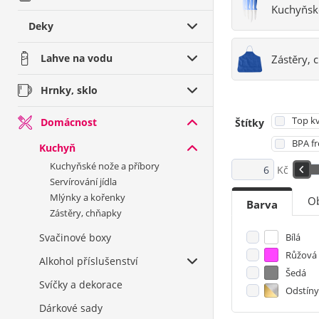
Kuchyňské
Deky
Lahve na vodu
Zástěry, 
Hrnky, sklo
Top kv
Domácnost
Štítky
BPA fr
Kuchyň
Kuchyňské nože a příbory
Kč
Servírování jídla
Mlýnky a kořenky
O
Barva
Zástěry, chňapky
Svačinové boxy
Bílá
Růžová
Alkohol příslušenství
Šedá
Svíčky a dekorace
Odstíny
Dárkové sady