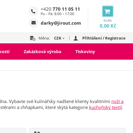
+420
770 11 05 11
Po – Pá: 8:00 – 17:00
Košík
darky@jirout.com
0,00 Kč
Měna:
CZK
Přihlášení / Registrace
kosti
Zakázková výroba
Tiskoviny
edna. Vybavte své kulinářsky nadšené klienty kvalitními
noži a
těrami a chňapkami, které skýtá kategorie
kuchyňský textil
.
ušenství k
Dárkové sady