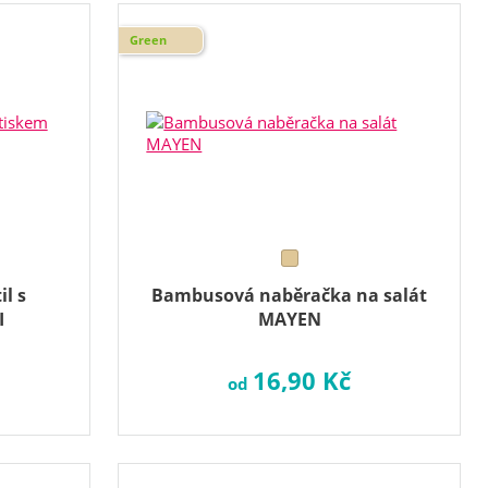
Green
il s
Bambusová naběračka na salát
I
MAYEN
16,90 Kč
od