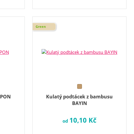
Green
RPON
Kulatý podtácek z bambusu
BAYIN
10,10 Kč
od