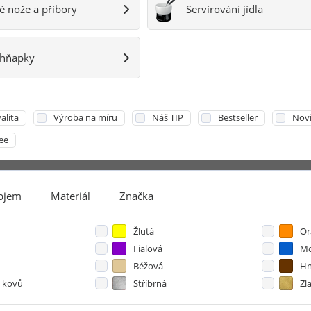
 nože a příbory
Servírování jídla
...
chňapky
alita
Výroba na míru
Náš TIP
Bestseller
Nov
ee
bjem
Materiál
Značka
Žlutá
Or
Fialová
Mo
Béžová
Hn
 kovů
Stříbrná
Zl