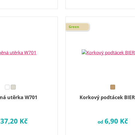
Green
ná utěrka W701
Korkový podtácek BIE
37,20 Kč
6,90 Kč
d
od