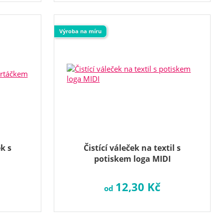
Výroba na míru
k s
Čistící váleček na textil s
potiskem loga MIDI
12,30 Kč
od