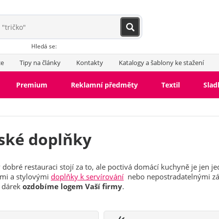
Hledá se:
ce
Tipy na články
Kontakty
Katalogy a šablony ke stažení
Premium
Reklamní předměty
Textil
Slad
ské doplňky
 dobré restauraci stojí za to, ale poctivá domácí kuchyně je jen j
ými a stylovými
doplňky k servírování
nebo nepostradatelnými zás
 dárek
ozdobíme logem Vaší firmy
.
Kuchyňské potřeby
Přísl
vínu
Svíčky a dekorace