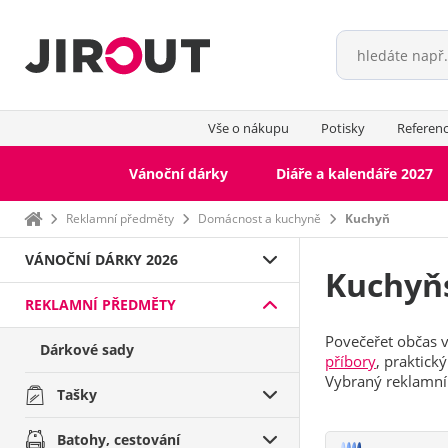
Vše o nákupu
Potisky
Referen
Vánoční dárky
Diáře a kalendáře 2027
Domů
Reklamní předměty
Domácnost a kuchyně
Kuchyň
VÁNOČNÍ DÁRKY 2026
Kuchyň
REKLAMNÍ PŘEDMĚTY
Povečeřet občas v
Dárkové sady
příbory
, praktick
Vybraný reklamní
Tašky
Batohy, cestování