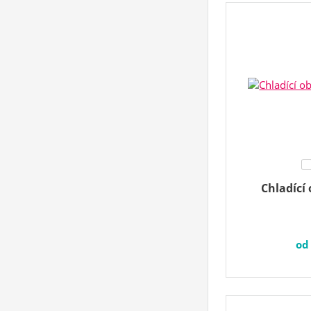
Chladící
o