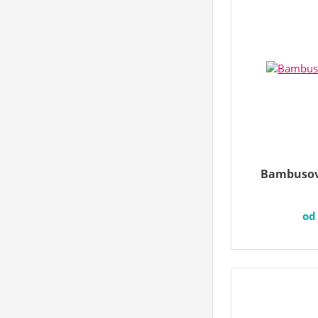
Bambusov
o