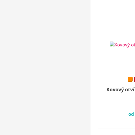
Kovový otví
o