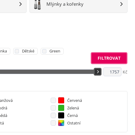
Mlýnky a kořenky
inka
Dětské
Green
FILTROVAT
Kč
anžová
Červená
drá
Zelená
ědá
Černá
atá
Ostatní