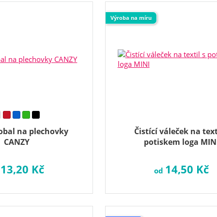
Výroba na míru
 obal na plechovky
Čistící váleček na text
CANZY
potiskem loga MIN
13,20 Kč
14,50 Kč
d
od