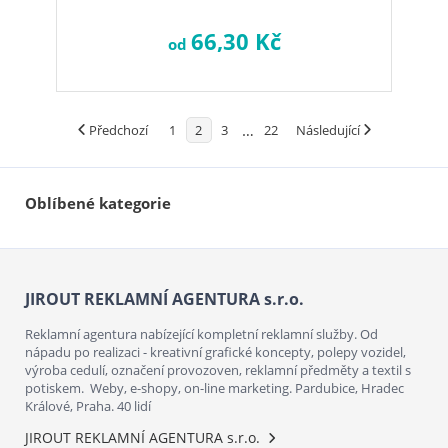
66,30 Kč
od
…
Předchozí
1
2
3
22
Následující
Oblíbené kategorie
JIROUT REKLAMNÍ AGENTURA s.r.o.
Reklamní agentura nabízející kompletní reklamní služby. Od
nápadu po realizaci - kreativní grafické koncepty, polepy vozidel,
výroba cedulí, označení provozoven, reklamní předměty a textil s
potiskem. Weby, e-shopy, on-line marketing. Pardubice, Hradec
Králové, Praha. 40 lidí
JIROUT REKLAMNÍ AGENTURA s.r.o.