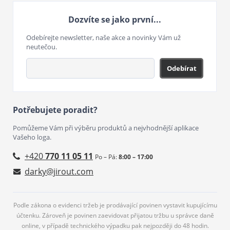
Dozvíte se jako první...
Odebírejte newsletter, naše akce a novinky Vám už
neutečou.
Odebírat
Potřebujete poradit?
Pomůžeme Vám při výběru produktů a nejvhodnější aplikace
Vašeho loga.
+420
770 11 05 11
Po – Pá:
8:00 – 17:00
darky@jirout.com
Podle zákona o evidenci tržeb je prodávající povinen vystavit kupujícímu
účtenku. Zároveň je povinen zaevidovat přijatou tržbu u správce daně
online, v případě technického výpadku pak nejpozději do 48 hodin.