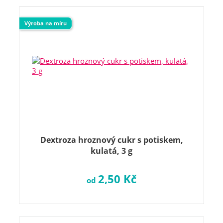
Výroba na míru
Dextroza hroznový cukr s potiskem,
kulatá, 3 g
2,50 Kč
od