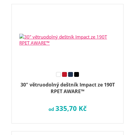
30" větruodolný deštník Impact ze 190T
RPET AWARE™
335,70 Kč
od