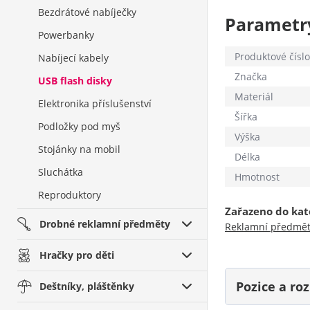
Bezdrátové nabíječky
Parametr
Powerbanky
Produktové číslo
Nabíjecí kabely
Značka
USB flash disky
Materiál
Elektronika příslušenství
Šířka
Podložky pod myš
Výška
Stojánky na mobil
Délka
Sluchátka
Hmotnost
Reproduktory
Zařazeno do kat
Drobné reklamní předměty
Reklamní předmě
Hračky pro děti
Pozice a r
Deštníky, pláštěnky