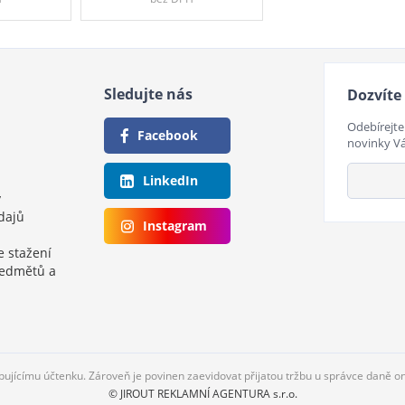
Sledujte nás
Dozvíte 
Odebírejte
Facebook
novinky V
LinkedIn
y
dajů
Instagram
e stažení
ředmětů a
upujícímu účtenku. Zároveň je povinen zaevidovat přijatou tržbu u správce daně o
© JIROUT REKLAMNÍ AGENTURA s.r.o.