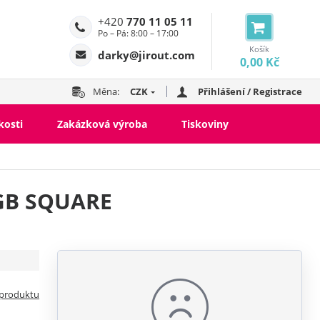
+420
770 11 05 11
Po – Pá: 8:00 – 17:00
Košík
darky@jirout.com
0,00 Kč
Měna:
CZK
Přihlášení / Registrace
kosti
Zakázková výroba
Tiskoviny
 GB SQUARE
 produktu