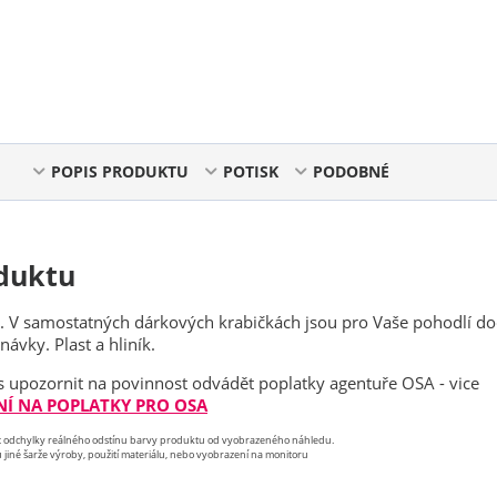
POPIS PRODUKTU
POTISK
PODOBNÉ
duktu
. V samostatných dárkových krabičkách jsou pro Vaše pohodlí d
ávky. Plast a hliník.
 upozornit na povinnost odvádět poplatky agentuře OSA - vice
Í NA POPLATKY PRO OSA
st odchylky reálného odstínu barvy produktu od vyobrazeného náhledu.
 jiné šarže výroby, použití materiálu, nebo vyobrazení na monitoru