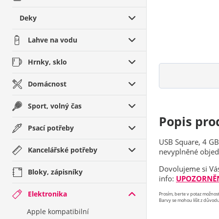
Deky
Lahve na vodu
Hrnky, sklo
Domácnost
Sport, volný čas
Popis pro
Psací potřeby
USB Square, 4 GB
Kancelářské potřeby
nevyplněné objedn
Dovolujeme si Vás
Bloky, zápisníky
info:
UPOZORNĚN
Elektronika
Prosím, berte v potaz možno
Barvy se mohou lišit z důvodu
Apple kompatibilní