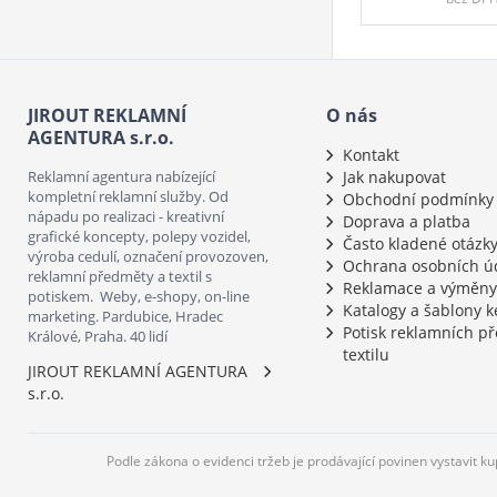
JIROUT REKLAMNÍ
O nás
AGENTURA s.r.o.
Kontakt
Reklamní agentura nabízející
Jak nakupovat
kompletní reklamní služby. Od
Obchodní podmínky
nápadu po realizaci - kreativní
Doprava a platba
grafické koncepty, polepy vozidel,
Často kladené otázk
výroba cedulí, označení provozoven,
Ochrana osobních ú
reklamní předměty a textil s
Reklamace a výměny
potiskem. Weby, e-shopy, on-line
Katalogy a šablony k
marketing. Pardubice, Hradec
Potisk reklamních p
Králové, Praha. 40 lidí
textilu
JIROUT REKLAMNÍ AGENTURA
s.r.o.
Podle zákona o evidenci tržeb je prodávající povinen vystavit k