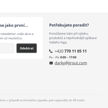
Potřebujete poradit?
se jako první...
Pomůžeme Vám při výběru
 newsletter, naše akce a
produktů a nejvhodnější aplikace
ám už neutečou.
Vašeho loga.
Odebírat
+420
770 11 05 11
Po – Pá:
8:00 – 17:00
darky@jirout.com
nline, v případě technického výpadku pak nejpozději do 48 hodin.