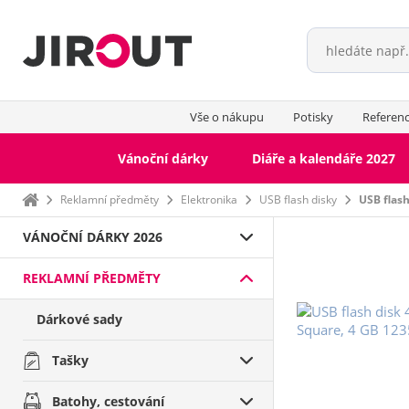
Vše o nákupu
Potisky
Referen
Vánoční dárky
Diáře a kalendáře 2027
Domů
Reklamní předměty
Elektronika
USB flash disky
USB flas
VÁNOČNÍ DÁRKY 2026
REKLAMNÍ PŘEDMĚTY
Dárkové sady
Tašky
Batohy, cestování