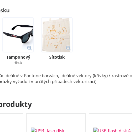
isku
Tamponový
Sítotisk
tisk
ů:
Ideálně v Pantone barvách, ideálně vektory (křivky) / rastrové 
rázky vyžadují v určitých případech vektorizaci)
produkty