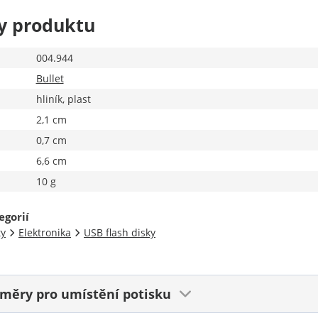
y produktu
004.944
Bullet
hliník, plast
2,1 cm
0,7 cm
6,6 cm
10 g
egorií
ty
Elektronika
USB flash disky
ozměry
pro umístění potisku