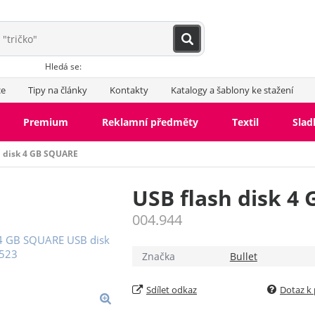
Hledá se:
ce
Tipy na články
Kontakty
Katalogy a šablony ke stažení
Premium
Reklamní předměty
Textil
Slad
h disk 4 GB SQUARE
USB flash disk 4
004.944
Značka
Bullet
Sdílet odkaz
Dotaz k