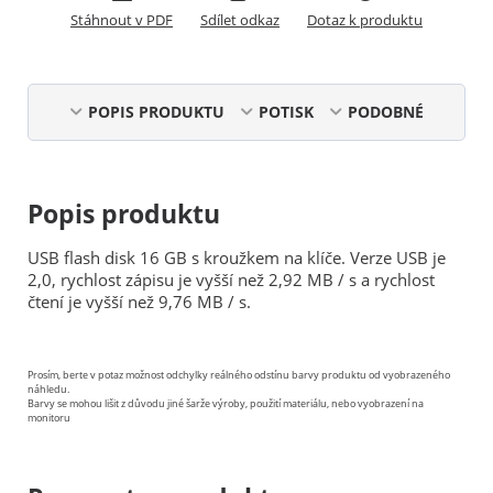
Stáhnout v PDF
Sdílet odkaz
Dotaz k produktu
POPIS PRODUKTU
POTISK
PODOBNÉ
Popis produktu
USB flash disk 16 GB s kroužkem na klíče. Verze USB je
2,0, rychlost zápisu je vyšší než 2,92 MB / s a ​​rychlost
čtení je vyšší než 9,76 MB / s.
Prosím, berte v potaz možnost odchylky reálného odstínu barvy produktu od vyobrazeného
náhledu.
Barvy se mohou lišit z důvodu jiné šarže výroby, použití materiálu, nebo vyobrazení na
monitoru