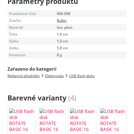
Parametry produktu
Produktové číslo
006.908
Značka
Bullet
Materiál
kov, plast
Šířka
1,9 cm
Výška
1,0 cm
Délka
5,8 cm
Hmotnost
8 g
Zařazeno do kategorií
Reklamní předměty
Elektronika
USB flash disky
Barevné varianty
(4)