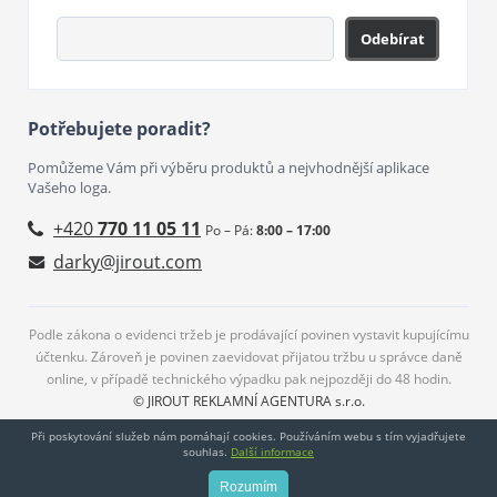
Odebírat
Potřebujete poradit?
Pomůžeme Vám při výběru produktů a nejvhodnější aplikace
Vašeho loga.
+420
770 11 05 11
Po – Pá:
8:00 – 17:00
darky@jirout.com
Podle zákona o evidenci tržeb je prodávající povinen vystavit kupujícímu
účtenku. Zároveň je povinen zaevidovat přijatou tržbu u správce daně
online, v případě technického výpadku pak nejpozději do 48 hodin.
© JIROUT REKLAMNÍ AGENTURA s.r.o.
Při poskytování služeb nám pomáhají cookies. Používáním webu s tím vyjadřujete
souhlas.
Další informace
Rozumím