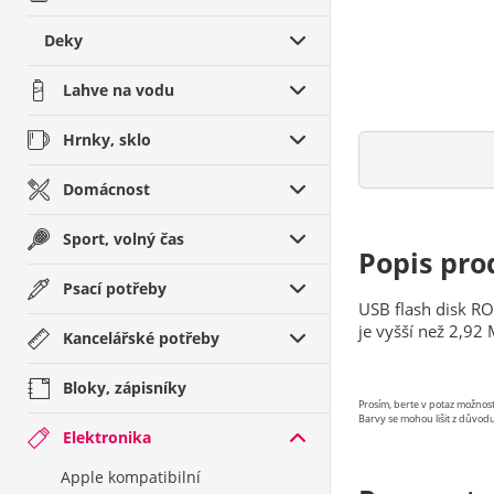
Deky
Lahve na vodu
Hrnky, sklo
Domácnost
Sport, volný čas
Popis pro
Psací potřeby
USB flash disk RO
je vyšší než 2,92 M
Kancelářské potřeby
Bloky, zápisníky
Prosím, berte v potaz možno
Barvy se mohou lišit z důvodu
Elektronika
Apple kompatibilní