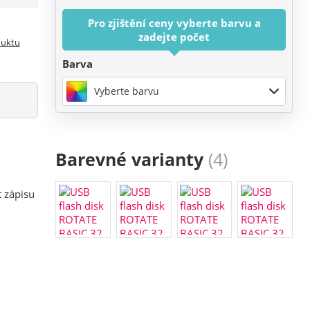
Pro zjištění ceny vyberte barvu a
zadejte počet
duktu
Barva
Vyberte barvu
Barevné varianty
(4)
t zápisu