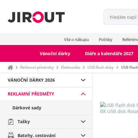
Vše o nákupu
Potisky
Referen
Vánoční dárky
Diáře a kalendáře 2027
Domů
Reklamní předměty
Elektronika
USB flash disky
USB flas
VÁNOČNÍ DÁRKY 2026
REKLAMNÍ PŘEDMĚTY
Dárkové sady
Tašky
Batohy, cestování