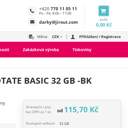
+420
770 11 05 11
Po – Pá: 8:00 – 17:00
Košík
darky@jirout.com
0,00 Kč
Měna:
CZK
Přihlášení / Registrace
kosti
Zakázková výroba
Tiskoviny
OTATE BASIC 32 GB -BK
eny
115,70 Kč
Orientační cena
od
bez DPH za 1 ks
Dostupné velikosti
32 GB