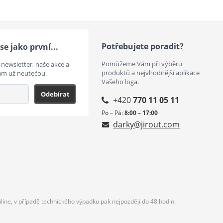
Potřebujete poradit?
se jako první...
Pomůžeme Vám při výběru
 newsletter, naše akce a
produktů a nejvhodnější aplikace
ám už neutečou.
Vašeho loga.
Odebírat
+420
770 11 05 11
Po – Pá:
8:00 – 17:00
darky@jirout.com
nline, v případě technického výpadku pak nejpozději do 48 hodin.