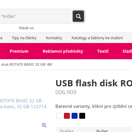
Hledá se:
ce
Tipy na články
Kontakty
Katalogy a šablony ke stažení
Premium
Reklamní předměty
Textil
Slad
h disk ROTATE BASIC 32 GB -BK
USB flash disk R
006.909
Barevné varianty, klikni pro zjištění c
Značka
Bullet