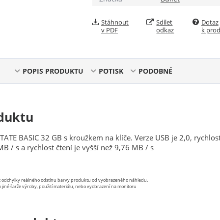
Stáhnout
Sdílet
Dotaz
v PDF
odkaz
k pro
POPIS PRODUKTU
POTISK
PODOBNÉ
duktu
TATE BASIC 32 GB s kroužkem na klíče. Verze USB je 2,0, rychlos
B / s a ​​rychlost čtení je vyšší než 9,76 MB / s
st odchylky reálného odstínu barvy produktu od vyobrazeného náhledu.
 jiné šarže výroby, použití materiálu, nebo vyobrazení na monitoru