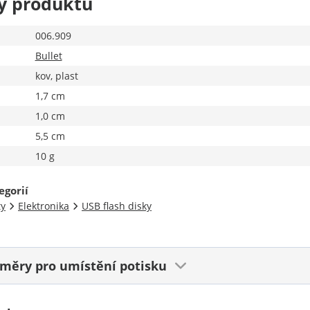
y produktu
006.909
Bullet
kov, plast
1,7 cm
1,0 cm
5,5 cm
10 g
egorií
ty
Elektronika
USB flash disky
ozměry
pro umístění potisku