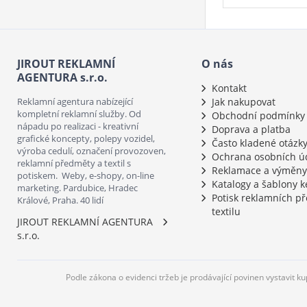
JIROUT REKLAMNÍ
O nás
AGENTURA s.r.o.
Kontakt
Reklamní agentura nabízející
Jak nakupovat
kompletní reklamní služby. Od
Obchodní podmínky
nápadu po realizaci - kreativní
Doprava a platba
grafické koncepty, polepy vozidel,
Často kladené otázk
výroba cedulí, označení provozoven,
Ochrana osobních ú
reklamní předměty a textil s
Reklamace a výměny
potiskem. Weby, e-shopy, on-line
Katalogy a šablony k
marketing. Pardubice, Hradec
Potisk reklamních p
Králové, Praha. 40 lidí
textilu
JIROUT REKLAMNÍ AGENTURA
s.r.o.
Podle zákona o evidenci tržeb je prodávající povinen vystavit k