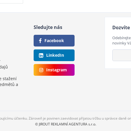
Sledujte nás
Dozvíte 
Odebírejte
Facebook
novinky V
LinkedIn
y
dajů
Instagram
e stažení
ředmětů a
upujícímu účtenku. Zároveň je povinen zaevidovat přijatou tržbu u správce daně o
© JIROUT REKLAMNÍ AGENTURA s.r.o.