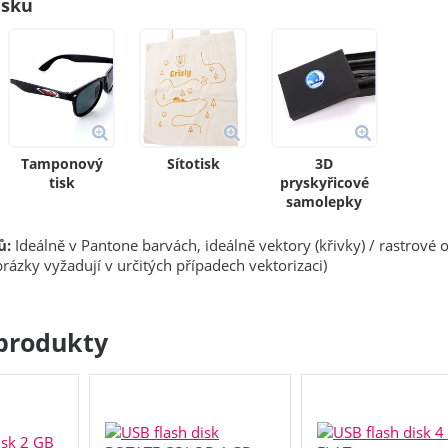
isku
Tamponový
Sítotisk
3D
tisk
pryskyřicové
samolepky
ů:
Ideálně v Pantone barvách, ideálně vektory (křivky) / rastrové 
rázky vyžadují v určitých případech vektorizaci)
produkty