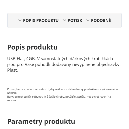
POPIS PRODUKTU
POTISK
PODOBNÉ
Popis produktu
USB Flat, 4GB. V samostatných dárkových krabičkách
jsou pro Vaše pohodlí dodávány nevyplněné objednávky.
Plast.
Prosím, berte v potaz možnost odchylky reálného odstínu barvy produktu od vyobrazeného
náhledu.
Barvy se mohou lišit z důvodu jiné šarže výroby, použití materiálu, nebo vyobrazení na
monitoru
Parametry produktu