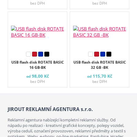
bez DPH
bez DPH
USB flash disk ROTATE BASIC
USB flash disk ROTATE BASIC
16 GB-BK
32 GB -BK
98,00 Kč
115,70 Kč
od
od
bez DPH
bez DPH
JIROUT REKLAMNÍ AGENTURA s.r.o.
Reklamní agentura nabízející kompletní reklamní služby. Od
nápadu po realizaci - kreativní grafické koncepty, polepy vozidel,
výroba cedulí, označení provozoven, reklamní předměty a textil s
potiskem. Weby, e-shopy, on-line marketing. Pardubice, Hradec