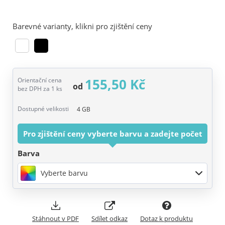
Barevné varianty, klikni pro zjištění ceny
155,50 Kč
Orientační cena
od
bez DPH za 1 ks
Dostupné velikosti
4 GB
Pro zjištění ceny vyberte barvu a zadejte počet
Barva
Vyberte barvu
Stáhnout v PDF
Sdílet odkaz
Dotaz k produktu