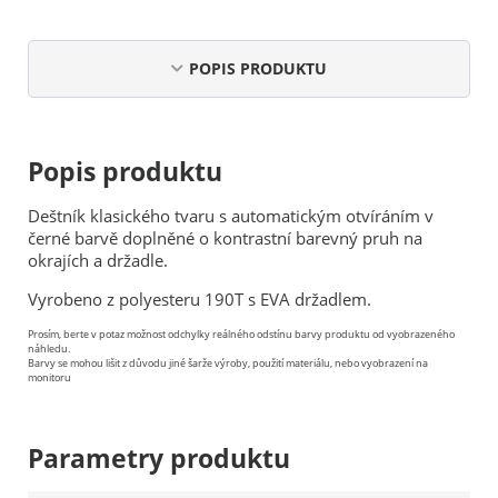
POPIS PRODUKTU
Popis produktu
Deštník klasického tvaru s automatickým otvíráním v
černé barvě doplněné o kontrastní barevný pruh na
okrajích a držadle.
Vyrobeno z polyesteru 190T s EVA držadlem.
Prosím, berte v potaz možnost odchylky reálného odstínu barvy produktu od vyobrazeného
náhledu.
Barvy se mohou lišit z důvodu jiné šarže výroby, použití materiálu, nebo vyobrazení na
monitoru
Parametry produktu