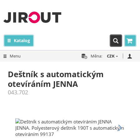
Katalog
Menu
Měna:
CZK
Deštník s automatickým
otevíráním JENNA
043.702