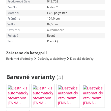
Produktové číslo
043.702
Značka
hi!dea™
Materiál
EVA, polyester
Průměr ø
104,0 cm
Výška
82,5 cm
Otevírání
automatické
Rukojeť
Rovná
Typ
Klasický
Zařazeno do kategorií
Reklamní předměty
Deštníky a pláštěnky
Klasické deštníky
Barevné varianty
(5)