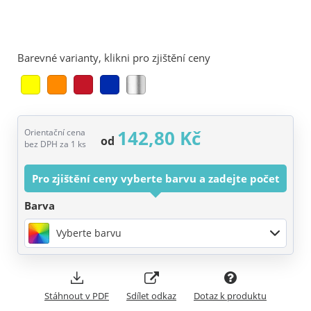
Barevné varianty, klikni pro zjištění ceny
142,80 Kč
Orientační cena
od
bez DPH za 1 ks
Pro zjištění ceny vyberte barvu a zadejte počet
Barva
Vyberte barvu
Stáhnout v PDF
Sdílet odkaz
Dotaz k produktu