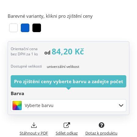
Barevné varianty, klikni pro zjištění ceny
84,20 Kč
Orientační cena
od
bez DPH za 1 ks
Dostupné velikosti
univerzální velikost
Pro zjištění ceny vyberte barvu a zadejte počet
Barva
Vyberte barvu
Stáhnout v PDF
Sdílet odkaz
Dotaz k produktu