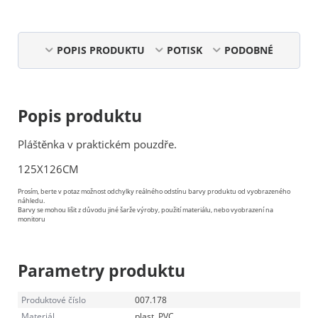
POPIS PRODUKTU
POTISK
PODOBNÉ
Popis produktu
Pláštěnka v praktickém pouzdře.
125X126CM
Prosím, berte v potaz možnost odchylky reálného odstínu barvy produktu od vyobrazeného
náhledu.
Barvy se mohou lišit z důvodu jiné šarže výroby, použití materiálu, nebo vyobrazení na
monitoru
Parametry produktu
Produktové číslo
007.178
Materiál
plast, PVC