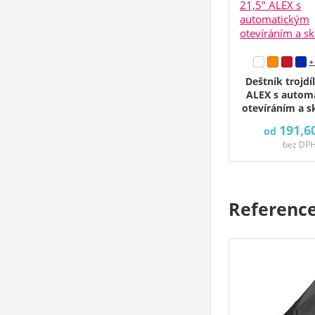
+
Deštník trojdí
ALEX s autom
otevíráním a 
191,6
od
bez DP
Referenc