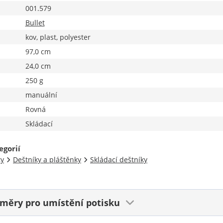
001.579
Bullet
kov, plast, polyester
97,0 cm
24,0 cm
250 g
manuální
Rovná
Skládací
egorií
ty
Deštníky a pláštěnky
Skládací deštníky
ozměry
pro umístění potisku