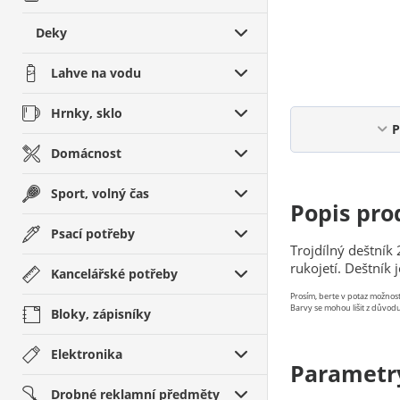
Deky
Lahve na vodu
Hrnky, sklo
P
Domácnost
Sport, volný čas
Popis pro
Psací potřeby
Trojdílný deštník
rukojetí. Deštník
Kancelářské potřeby
Prosím, berte v potaz možno
Barvy se mohou lišit z důvodu
Bloky, zápisníky
Elektronika
Parametr
Drobné reklamní předměty