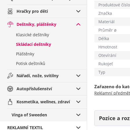
Produktové číslo
Hračky pro děti
Značka
Materiál
Deštníky, pláštěnky
Průměr ø
Klasické deštníky
Délka
Skládací deštníky
Hmotnost
Pláštěnky
Otevírání
Potisk deštníků
Rukojeť
Typ
Nářadí, nože, svítilny
Zařazeno do kat
Autopříslušenství
Reklamní předmě
Kosmetika, wellnes, zdraví
Vinga of Sweeden
Pozice a r
REKLAMNÍ TEXTIL