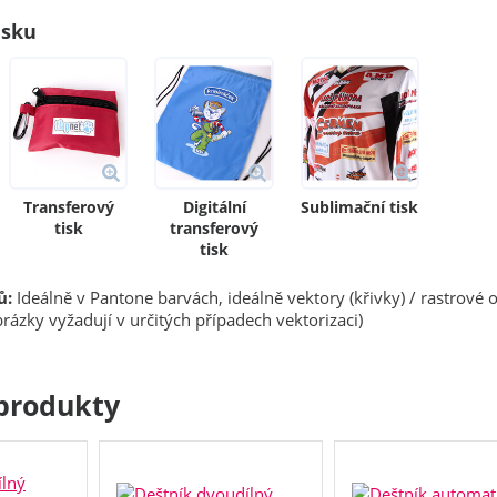
isku
Transferový
Digitální
Sublimační tisk
tisk
transferový
tisk
ů:
Ideálně v Pantone barvách, ideálně vektory (křivky) / rastrové 
rázky vyžadují v určitých případech vektorizaci)
produkty