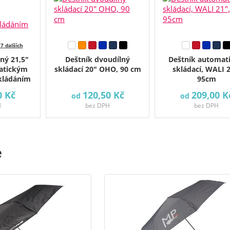
 7 dalších
lný 21,5"
Deštník dvoudílný
Deštník automati
atickým
skládací 20" OHO, 90 cm
skládací, WALI 2
skládáním
95cm
0 Kč
120,50 Kč
209,00 K
od
od
H
bez DPH
bez DPH
e