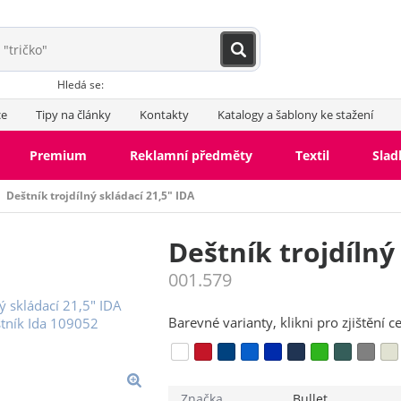
Hledá se:
ce
Tipy na články
Kontakty
Katalogy a šablony ke stažení
Premium
Reklamní předměty
Textil
Slad
Deštník trojdílný skládací 21,5" IDA
Deštník trojdílný
001.579
Barevné varianty, klikni pro zjištění c
Značka
Bullet