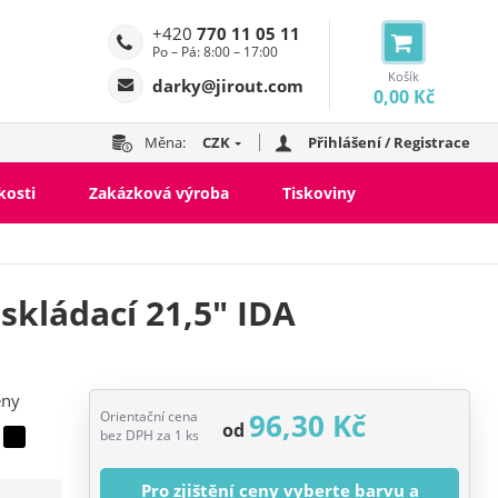
+420
770 11 05 11
Po – Pá: 8:00 – 17:00
Košík
darky@jirout.com
0,00 Kč
Měna:
CZK
Přihlášení / Registrace
kosti
Zakázková výroba
Tiskoviny
 skládací 21,5" IDA
eny
96,30 Kč
Orientační cena
od
bez DPH za 1 ks
Pro zjištění ceny vyberte barvu a