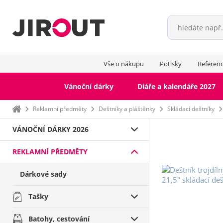
Vše o nákupu
Potisky
Referen
Vánoční dárky
Diáře a kalendáře 2027
Domů
Reklamní předměty
Deštníky a pláštěnky
Skládací deštníky
VÁNOČNÍ DÁRKY 2026
REKLAMNÍ PŘEDMĚTY
Dárkové sady
Tašky
Batohy, cestování