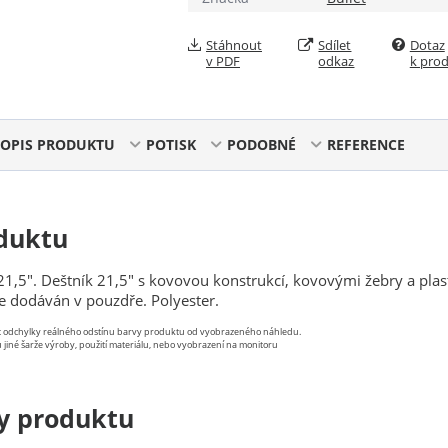
Stáhnout
Sdílet
Dotaz
v PDF
odkaz
k pro
OPIS PRODUKTU
POTISK
PODOBNÉ
REFERENCE
duktu
 21,5". Deštník 21,5" s kovovou konstrukcí, kovovými žebry a pla
 je dodáván v pouzdře. Polyester.
st odchylky reálného odstínu barvy produktu od vyobrazeného náhledu.
 jiné šarže výroby, použití materiálu, nebo vyobrazení na monitoru
y produktu