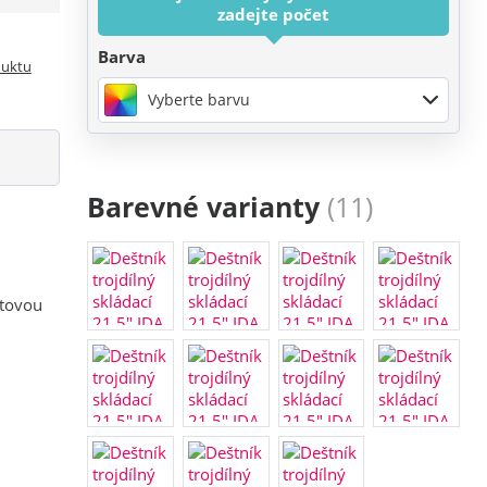
zadejte počet
Barva
duktu
Vyberte barvu
Barevné varianty
(11)
stovou