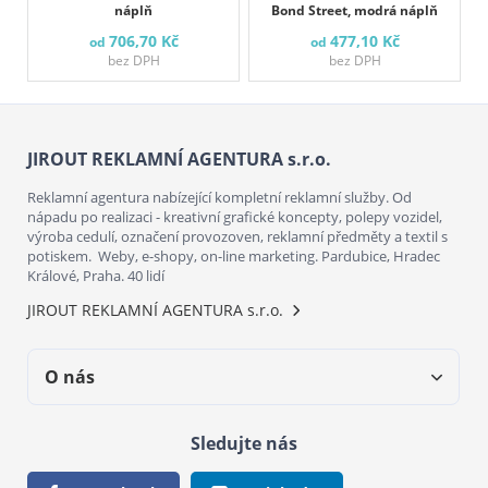
náplň
Bond Street, modrá náplň
706,70 Kč
477,10 Kč
od
od
bez DPH
bez DPH
JIROUT REKLAMNÍ AGENTURA s.r.o.
Reklamní agentura nabízející kompletní reklamní služby. Od
nápadu po realizaci - kreativní grafické koncepty, polepy vozidel,
výroba cedulí, označení provozoven, reklamní předměty a textil s
potiskem. Weby, e-shopy, on-line marketing. Pardubice, Hradec
Králové, Praha. 40 lidí
JIROUT REKLAMNÍ AGENTURA s.r.o.
O nás
Sledujte nás