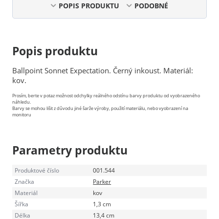
POPIS PRODUKTU
PODOBNÉ
Popis produktu
Ballpoint Sonnet Expectation. Černý inkoust. Materiál:
kov.
Prosím, berte v potaz možnost odchylky reálného odstínu barvy produktu od vyobrazeného
náhledu.
Barvy se mohou lišit z důvodu jiné šarže výroby, použití materiálu, nebo vyobrazení na
monitoru
Parametry produktu
Produktové číslo
001.544
Značka
Parker
Materiál
kov
Šířka
1,3 cm
Délka
13,4 cm