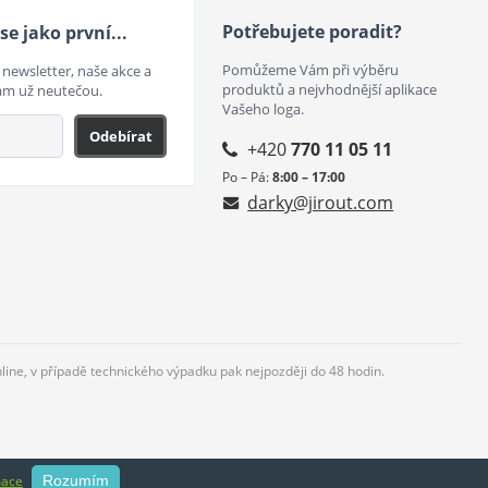
Potřebujete poradit?
se jako první...
Pomůžeme Vám při výběru
 newsletter, naše akce a
produktů a nejvhodnější aplikace
ám už neutečou.
Vašeho loga.
Odebírat
+420
770 11 05 11
Po – Pá:
8:00 – 17:00
darky@jirout.com
nline, v případě technického výpadku pak nejpozději do 48 hodin.
mace
Rozumím