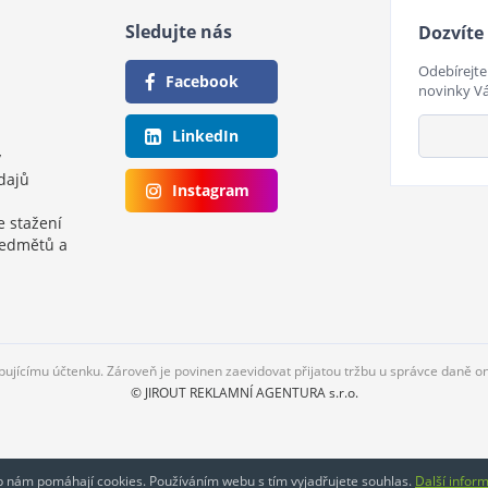
Sledujte nás
Dozvíte 
Odebírejte
Facebook
novinky V
LinkedIn
y
dajů
Instagram
e stažení
ředmětů a
upujícímu účtenku. Zároveň je povinen zaevidovat přijatou tržbu u správce daně o
© JIROUT REKLAMNÍ AGENTURA s.r.o.
eb nám pomáhají cookies. Používáním webu s tím vyjadřujete souhlas.
Další infor