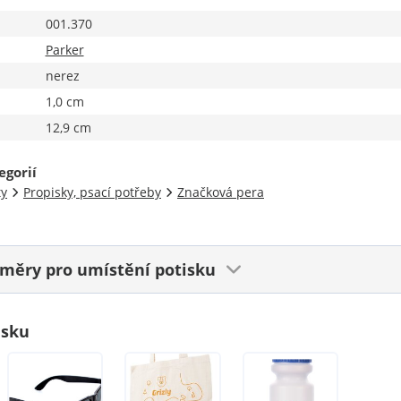
001.370
Parker
nerez
1,0 cm
12,9 cm
egorií
ty
Propisky, psací potřeby
Značková pera
ozměry
pro umístění potisku
isku