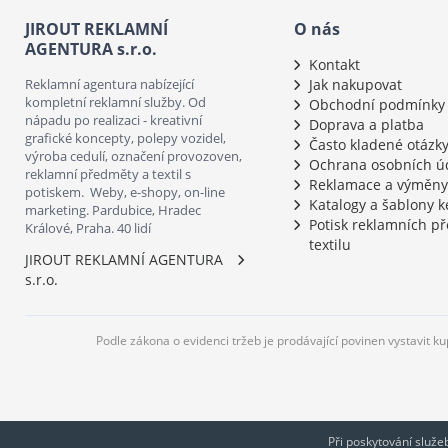
JIROUT REKLAMNÍ
O nás
AGENTURA s.r.o.
Kontakt
Reklamní agentura nabízející
Jak nakupovat
kompletní reklamní služby. Od
Obchodní podmínky
nápadu po realizaci - kreativní
Doprava a platba
grafické koncepty, polepy vozidel,
Často kladené otázk
výroba cedulí, označení provozoven,
Ochrana osobních ú
reklamní předměty a textil s
Reklamace a výměny
potiskem. Weby, e-shopy, on-line
Katalogy a šablony k
marketing. Pardubice, Hradec
Potisk reklamních p
Králové, Praha. 40 lidí
textilu
JIROUT REKLAMNÍ AGENTURA
s.r.o.
Podle zákona o evidenci tržeb je prodávající povinen vystavit k
Při poskytování služ