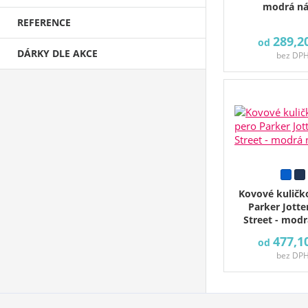
modrá ná
REFERENCE
289,2
od
DÁRKY DLE AKCE
bez DP
Kovové kuličk
Parker Jotte
Street - modr
477,1
od
bez DP