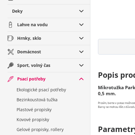
Deky
Lahve na vodu
Hrnky, sklo
Domácnost
Sport, volný čas
Popis pro
Psací potřeby
Mikrotužka Park
Ekologické psací potřeby
0,5 mm.
Bezinkoustová tužka
Prosím, berte v potaz možno
Barvy se mohou lišit z důvodu
Plastové propisky
Kovové propisky
Parametr
Gelové propisky, rollery