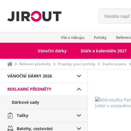
Vše o nákupu
Potisky
Referen
Vánoční dárky
Diáře a kalendáře 2027
Domů
Reklamní předměty
Propisky, psací potřeby
Značková pera
VÁNOČNÍ DÁRKY 2026
REKLAMNÍ PŘEDMĚTY
Dárkové sady
Tašky
Batohy, cestování