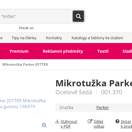
Hledá se:
ce
Tipy na články
Kontakty
Katalogy a šablony ke stažení
Premium
Reklamní předměty
Textil
Slad
Mikrotužka Parker JOTTER
Mikrotužka Park
Ocelově šedá
001.370
Značka
Parker
Stáhnout
Sdílet
Dotaz
v PDF
odkaz
k pro