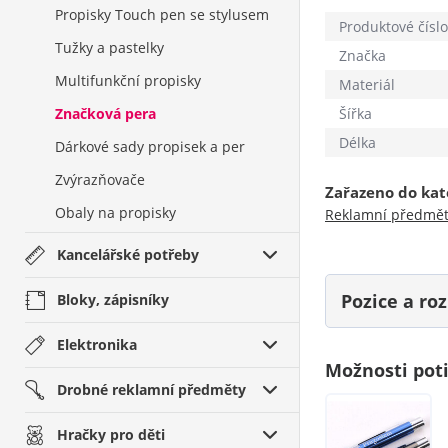
Propisky Touch pen se stylusem
Produktové číslo
Tužky a pastelky
Značka
Multifunkční propisky
Materiál
Značková pera
Šířka
Délka
Dárkové sady propisek a per
Zvýrazňovače
Zařazeno do kat
Obaly na propisky
Reklamní předmě
Kancelářské potřeby
Pozice a r
Bloky, zápisníky
Elektronika
Možnosti pot
Drobné reklamní předměty
Hračky pro děti