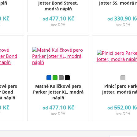
plň
Jotter Bond Street,
Jotter SS, modrá 
modrá náplň
0 Kč
477,10 Kč
330,90 K
od
od
H
bez DPH
bez DPH
ové pero
Matné Kuličkové pero
Plnicí pero Par
r Bond
Parker Jotter XL, modrá
Jotter, modrá n
á náplň
náplň
0 Kč
477,10 Kč
552,00 K
od
od
H
bez DPH
bez DPH