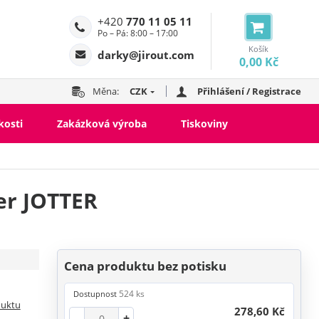
+420
770 11 05 11
Po – Pá: 8:00 – 17:00
Košík
darky@jirout.com
0,00 Kč
Měna:
CZK
Přihlášení / Registrace
kosti
Zakázková výroba
Tiskoviny
er JOTTER
Cena produktu bez potisku
524 ks
Dostupnost
duktu
278,60 Kč
-
+