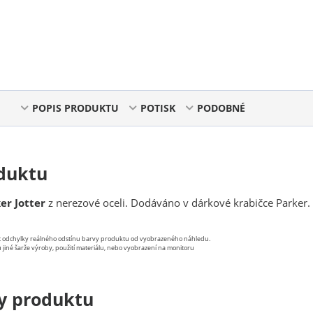
POPIS PRODUKTU
POTISK
PODOBNÉ
duktu
er Jotter
z nerezové oceli. Dodáváno v dárkové krabičce Parker.
st odchylky reálného odstínu barvy produktu od vyobrazeného náhledu.
 jiné šarže výroby, použití materiálu, nebo vyobrazení na monitoru
y produktu