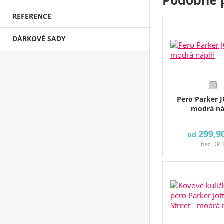
REFERENCE
DÁRKOVÉ SADY
Pero Parker J
modrá ná
299,9
od
bez DP