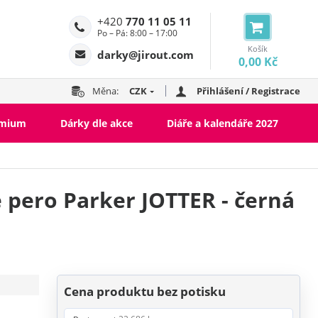
+420
770 11 05 11
Po – Pá: 8:00 – 17:00
Košík
darky@jirout.com
0,00 Kč
Měna:
CZK
Přihlášení / Registrace
emium
Dárky dle akce
Diáře a kalendáře 2027
 pero Parker JOTTER - černá
Cena produktu bez potisku