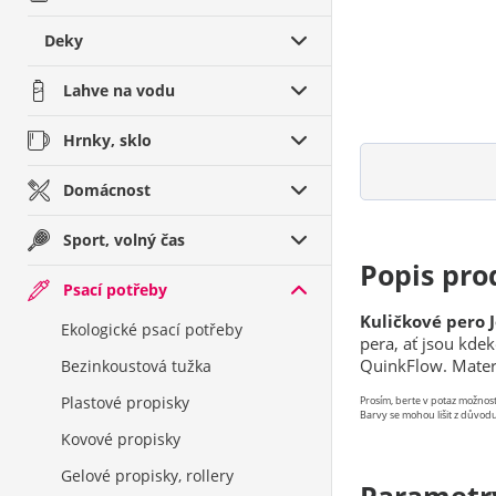
Deky
Lahve na vodu
Hrnky, sklo
Domácnost
Sport, volný čas
Popis pro
Psací potřeby
Kuličkové pero 
Ekologické psací potřeby
pera, ať jsou kde
QuinkFlow. Materi
Bezinkoustová tužka
Plastové propisky
Prosím, berte v potaz možno
Barvy se mohou lišit z důvodu
Kovové propisky
Gelové propisky, rollery