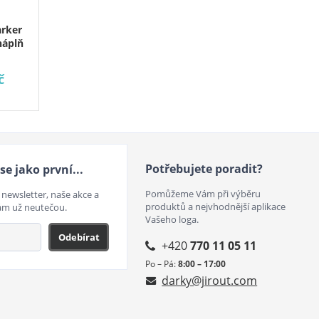
arker
náplň
č
Potřebujete poradit?
se jako první...
Pomůžeme Vám při výběru
 newsletter, naše akce a
produktů a nejvhodnější aplikace
ám už neutečou.
Vašeho loga.
Odebírat
+420
770 11 05 11
Po – Pá:
8:00 – 17:00
darky@jirout.com