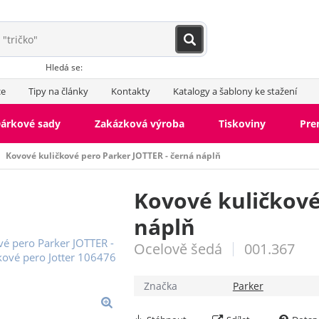
Hledá se:
ce
Tipy na články
Kontakty
Katalogy a šablony ke stažení
árkové sady
Zakázková výroba
Tiskoviny
Pr
Kovové kuličkové pero Parker JOTTER - černá náplň
Kovové kuličkové
náplň
Ocelově šedá
001.367
Značka
Parker