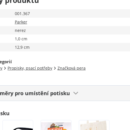
y produktu
001.367
Parker
nerez
1,0 cm
12,9 cm
egorií
ty
Propisky, psací potřeby
Značková pera
ozměry
pro umístění potisku
isku