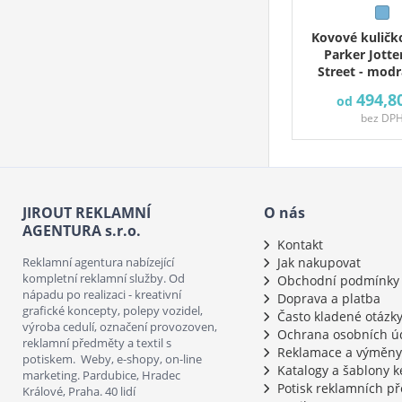
Kovové kuličk
Parker Jotte
Street - modr
494,8
od
bez DP
JIROUT REKLAMNÍ
O nás
AGENTURA s.r.o.
Kontakt
Reklamní agentura nabízející
Jak nakupovat
kompletní reklamní služby. Od
Obchodní podmínky
nápadu po realizaci - kreativní
Doprava a platba
grafické koncepty, polepy vozidel,
Často kladené otázk
výroba cedulí, označení provozoven,
Ochrana osobních ú
reklamní předměty a textil s
Reklamace a výměny
potiskem. Weby, e-shopy, on-line
Katalogy a šablony k
marketing. Pardubice, Hradec
Potisk reklamních p
Králové, Praha. 40 lidí