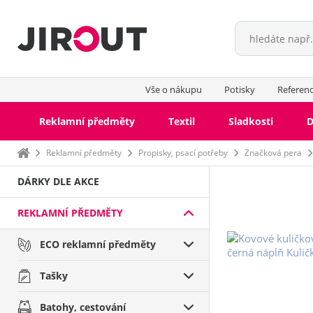
Vše o nákupu
Potisky
Referen
Reklamní předměty
Textil
Sladkosti
D
Domů
Reklamní předměty
Propisky, psací potřeby
Značková pera
DÁRKY DLE AKCE
REKLAMNÍ PŘEDMĚTY
ECO reklamní předměty
Tašky
Batohy, cestování