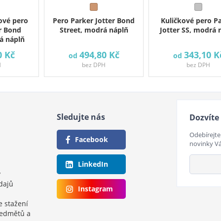
ové pero
Pero Parker Jotter Bond
Kuličkové pero P
r Bond
Street, modrá náplň
Jotter SS, modrá 
á náplň
0 Kč
494,80 Kč
343,10 K
od
od
H
bez DPH
bez DPH
Sledujte nás
Dozvíte 
Odebírejte
Facebook
novinky V
LinkedIn
y
dajů
Instagram
e stažení
ředmětů a