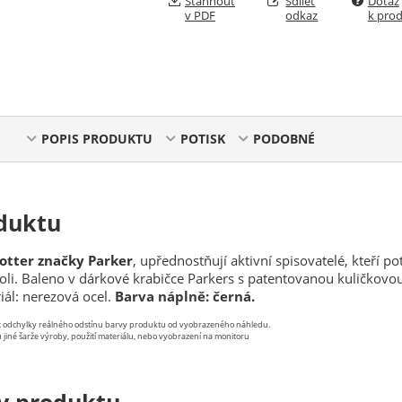
Stáhnout
Sdílet
Dotaz
v PDF
odkaz
k pro
POPIS PRODUKTU
POTISK
PODOBNÉ
duktu
Jotter značky Parker
, upřednostňují aktivní spisovatelé, kteří po
koli. Baleno v dárkové krabičce Parkers s patentovanou kuličkovo
ál: nerezová ocel.
Barva náplně: černá.
st odchylky reálného odstínu barvy produktu od vyobrazeného náhledu.
 jiné šarže výroby, použití materiálu, nebo vyobrazení na monitoru