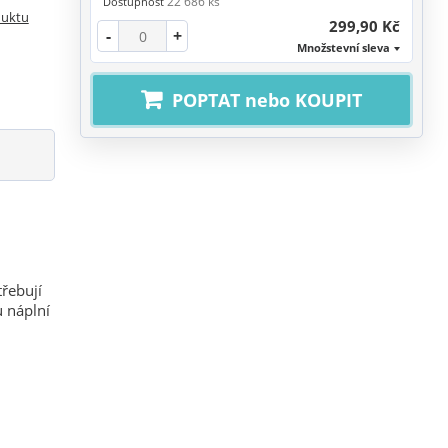
22 686 ks
Dostupnost
duktu
299,90 Kč
-
+
Množstevní sleva
POPTAT nebo KOUPIT
třebují
u náplní