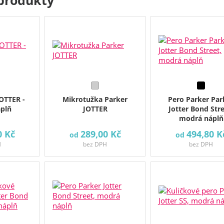
OTTER -
Mikrotužka Parker
Pero Parker Par
plň
JOTTER
Jotter Bond Stre
modrá náplň
0 Kč
289,00 Kč
494,80 K
od
od
H
bez DPH
bez DPH