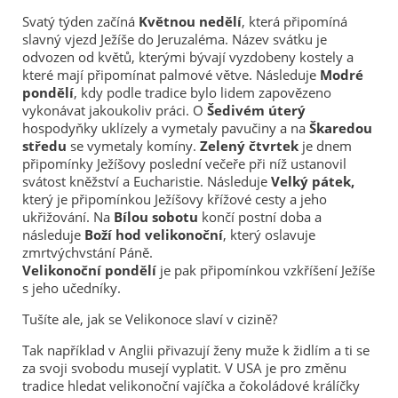
Svatý týden začíná
Květnou nedělí
, která připomíná
slavný vjezd Ježíše do Jeruzaléma. Název svátku je
odvozen od květů, kterými bývají vyzdobeny kostely a
které mají připomínat palmové větve. Následuje
Modré
pondělí
, kdy podle tradice bylo lidem zapovězeno
vykonávat jakoukoliv práci. O
Šedivém úterý
hospodyňky uklízely a vymetaly pavučiny a na
Škaredou
středu
se vymetaly komíny.
Zelený čtvrtek
je dnem
připomínky Ježíšovy poslední večeře při níž ustanovil
svátost kněžství a Eucharistie. Následuje
Velký pátek,
který je připomínkou Ježíšovy křížové cesty a jeho
ukřižování. Na
Bílou sobotu
končí postní doba a
následuje
Boží hod velikonoční
, který oslavuje
zmrtvýchvstání Páně.
Velikonoční pondělí
je pak připomínkou vzkříšení Ježíše
s jeho učedníky.
Tušíte ale, jak se Velikonoce slaví v cizině?
Tak například v Anglii přivazují ženy muže k židlím a ti se
za svoji svobodu musejí vyplatit. V USA je pro změnu
tradice hledat velikonoční vajíčka a čokoládové králíčky