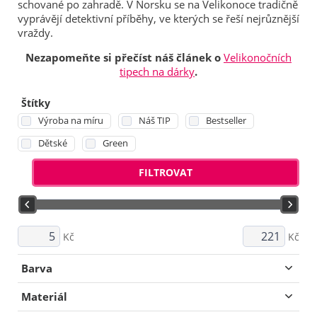
schované po zahradě. V Norsku se na Velikonoce tradičně
vyprávějí detektivní příběhy, ve kterých se řeší nejrůznější
vraždy.
Nezapomeňte si přečíst náš článek o
Velikonočních
tipech na dárky
.
Štítky
Výroba na míru
Náš TIP
Bestseller
Dětské
Green
FILTROVAT
Kč
Kč
Barva
Materiál