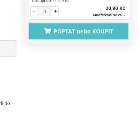
17 919 ks
Dostupnost
20,90 Kč
-
+
Množstevní sleva
POPTAT nebo KOUPIT
dí do