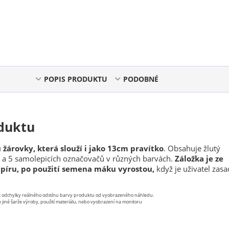
POPIS PRODUKTU
PODOBNÉ
duktu
 žárovky, která slouží i jako 13cm pravítko
. Obsahuje žlutý
k a 5 samolepicích označovačů v různých barvách.
Záložka je ze
íru, po použití semena máku vyrostou,
když je uživatel zasa
st odchylky reálného odstínu barvy produktu od vyobrazeného náhledu.
 jiné šarže výroby, použití materiálu, nebo vyobrazení na monitoru