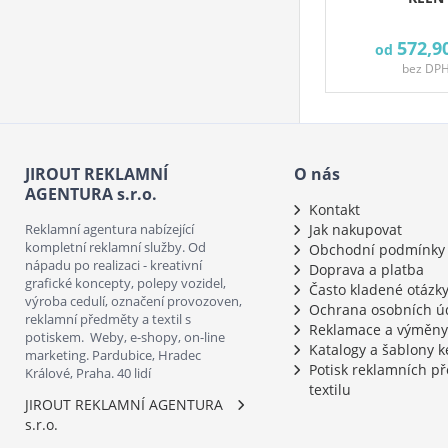
572,9
od
bez DP
JIROUT REKLAMNÍ
O nás
AGENTURA s.r.o.
Kontakt
Reklamní agentura nabízející
Jak nakupovat
kompletní reklamní služby. Od
Obchodní podmínky
nápadu po realizaci - kreativní
Doprava a platba
grafické koncepty, polepy vozidel,
Často kladené otázk
výroba cedulí, označení provozoven,
Ochrana osobních ú
reklamní předměty a textil s
Reklamace a výměny
potiskem. Weby, e-shopy, on-line
Katalogy a šablony k
marketing. Pardubice, Hradec
Potisk reklamních p
Králové, Praha. 40 lidí
textilu
JIROUT REKLAMNÍ AGENTURA
s.r.o.