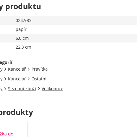
y produktu
024.983
papír
6,0 cm
22,3 cm
egorií
ty
Kancelář
Pravítka
ty
Kancelář
Ostatní
ty
Sezonní zboží
Velikonoce
produkty