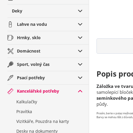
Deky
Lahve na vodu
Hrnky, sklo
Domácnost
Sport, volný čas
Popis pro
Psací potřeby
Záložka ve tvaru
Kancelářské potřeby
samolepící bloče
semínkového pap
Kalkulačky
půdy.
Pravítka
Prosím, berte v potaz možno
Barvy se mohou lišit z důvodu
Vizitkáře, Pouzdra na karty
Desky na dokumenty