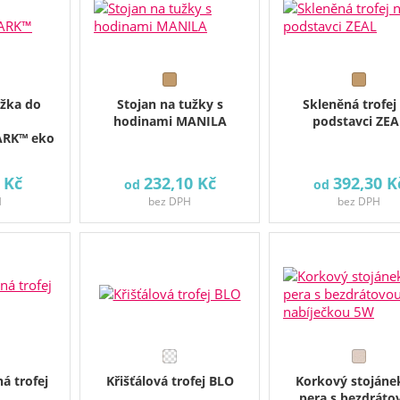
ožka do
Stojan na tužky s
Skleněná trofej
hodinami MANILA
podstavci ZEA
RK™ eko
 Kč
232,10 Kč
392,30 K
od
od
H
bez DPH
bez DPH
á trofej
Křišťálová trofej BLO
Korkový stojáne
pera s bezdráto