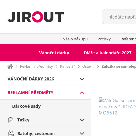
Vše o nákupu
Potisky
Referen
Vánoční dárky
Diáře a kalendáře 2027
Domů
Reklamní předměty
Kancelář
Ostatní
Záložka se samole
VÁNOČNÍ DÁRKY 2026
REKLAMNÍ PŘEDMĚTY
Dárkové sady
Tašky
Batohy, cestování