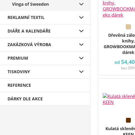
Vinga of Sweeden
REKLAMNÍ TEXTIL
DIÁŘE A KALENDÁŘE
Dřevěná zál
knihy,
ZAKÁZKOVÁ VÝROBA
GROWBOOKMA
dárek
PREMIUM
54,40
od
bez DP
TISKOVINY
REFERENCE
DÁRKY DLE AKCE
Kulatá skleněn
KEEN