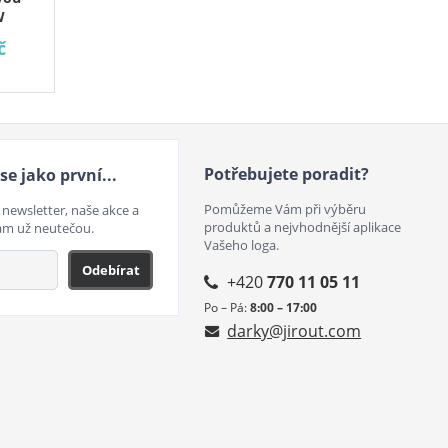
W
č
Potřebujete poradit?
se jako první...
Pomůžeme Vám při výběru
 newsletter, naše akce a
produktů a nejvhodnější aplikace
ám už neutečou.
Vašeho loga.
Odebírat
+420
770 11 05 11
Po – Pá:
8:00 – 17:00
darky@jirout.com