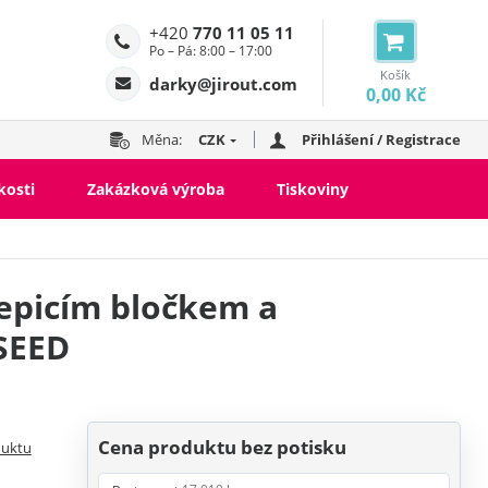
+420
770 11 05 11
Po – Pá: 8:00 – 17:00
Košík
darky@jirout.com
0,00 Kč
Měna:
CZK
Přihlášení / Registrace
kosti
Zakázková výroba
Tiskoviny
epicím bločkem a
SEED
Cena produktu bez potisku
duktu