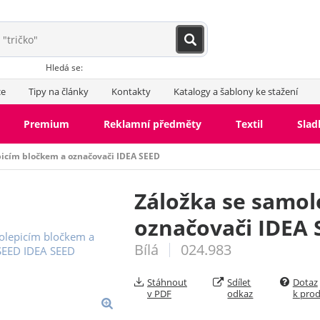
Hledá se:
ce
Tipy na články
Kontakty
Katalogy a šablony ke stažení
Premium
Reklamní předměty
Textil
Slad
picím bločkem a označovači IDEA SEED
Záložka se samol
označovači IDEA 
Bílá
024.983
Stáhnout
Sdílet
Dotaz
v PDF
odkaz
k pro