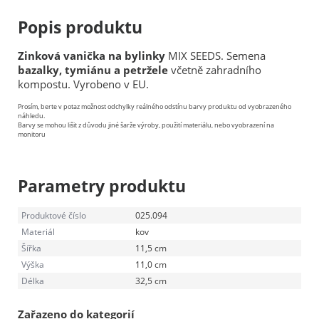
Popis produktu
Zinková vanička na bylinky
MIX SEEDS. Semena
bazalky, tymiánu a petržele
včetně zahradního
kompostu. Vyrobeno v EU.
Prosím, berte v potaz možnost odchylky reálného odstínu barvy produktu od vyobrazeného
náhledu.
Barvy se mohou lišit z důvodu jiné šarže výroby, použití materiálu, nebo vyobrazení na
monitoru
Parametry produktu
Produktové číslo
025.094
Materiál
kov
Šířka
11,5 cm
Výška
11,0 cm
Délka
32,5 cm
Zařazeno do kategorií