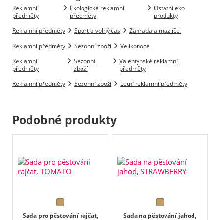
Reklamní
Ekologické reklamní
Ostatní eko
předměty
předměty
produkty
Reklamní předměty
Sport a volný čas
Zahrada a mazlíčci
Reklamní předměty
Sezonní zboží
Velikonoce
Reklamní
Sezonní
Valentýnské reklamní
předměty
zboží
předměty
Reklamní předměty
Sezonní zboží
Letní reklamní předměty
Podobné produkty
Sada pro pěstování rajčat,
Sada na pěstování jahod,