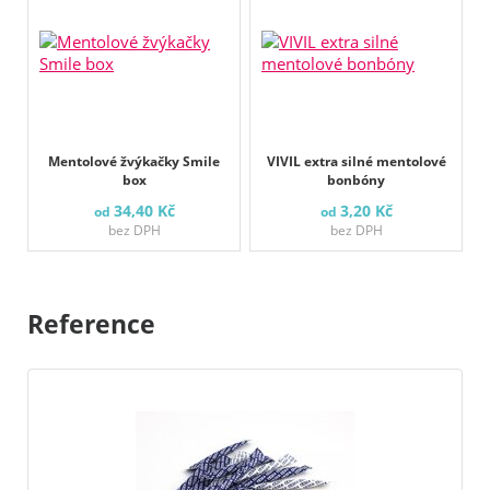
Mentolové žvýkačky Smile
VIVIL extra silné mentolové
box
bonbóny
34,40 Kč
3,20 Kč
od
od
bez DPH
bez DPH
Reference