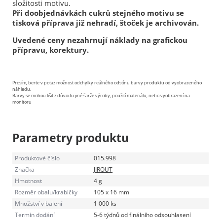
složitosti motivu.
Při doobjednávkách cukrů stejného motivu se
tisková příprava již nehradí, štoček je archivován.
Uvedené ceny nezahrnují náklady na grafickou
přípravu, korektury.
Prosím, berte v potaz možnost odchylky reálného odstínu barvy produktu od vyobrazeného
náhledu.
Barvy se mohou lišit z důvodu jiné šarže výroby, použití materiálu, nebo vyobrazení na
monitoru
Parametry produktu
Produktové číslo
015.998
Značka
JIROUT
Hmotnost
4 g
Rozměr obalu/krabičky
105 x 16 mm
Množství v balení
1 000 ks
Termín dodání
5-6 týdnů od finálního odsouhlasení