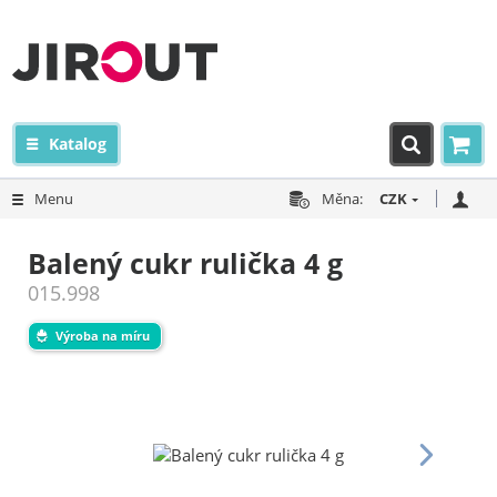
Katalog
Menu
Měna:
CZK
Balený cukr rulička 4 g
015.998
Výroba na míru