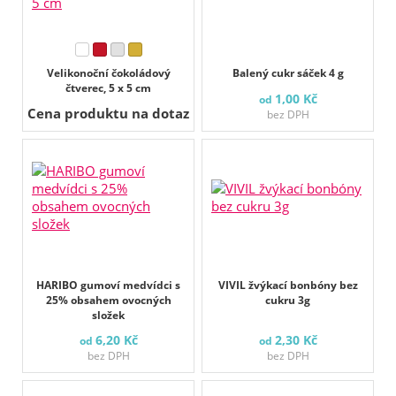
Velikonoční čokoládový
Balený cukr sáček 4 g
čtverec, 5 x 5 cm
1,00 Kč
od
Cena produktu na dotaz
bez DPH
HARIBO gumoví medvídci s
VIVIL žvýkací bonbóny bez
25% obsahem ovocných
cukru 3g
složek
6,20 Kč
2,30 Kč
od
od
bez DPH
bez DPH