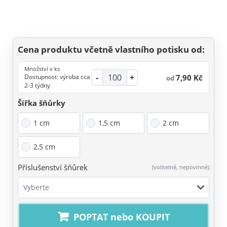
Cena produktu včetně vlastního potisku od:
Množství v ks
-
+
7,90 Kč
Dostupnost: výroba cca
od
2-3 týdny
Šířka šňůrky
1 cm
1,5 cm
2 cm
2,5 cm
Příslušenství šňůrek
(volitelné, nepovinné)
Vyberte
POPTAT nebo KOUPIT