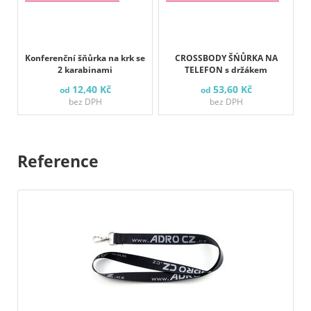
Konferenční šňůrka na krk se
CROSSBODY ŠŃŮRKA NA
2 karabinami
TELEFON s držákem
12,40 Kč
53,60 Kč
od
od
bez DPH
bez DPH
Reference