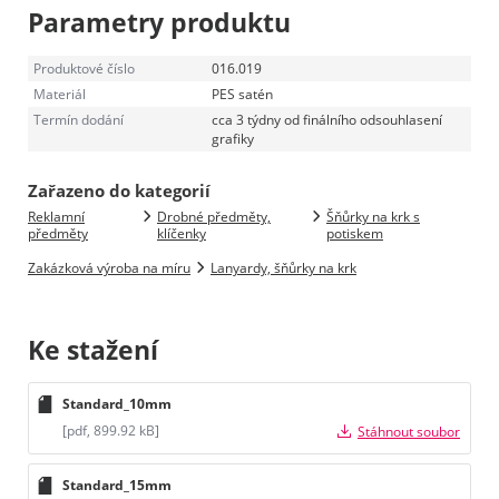
Parametry produktu
Produktové číslo
016.019
Materiál
PES satén
Termín dodání
cca 3 týdny od finálního odsouhlasení
grafiky
Zařazeno do kategorií
Reklamní
Drobné předměty,
Šňůrky na krk s
předměty
klíčenky
potiskem
Zakázková výroba na míru
Lanyardy, šňůrky na krk
Ke stažení
Standard_10mm
[pdf, 899.92 kB]
Stáhnout soubor
Standard_15mm