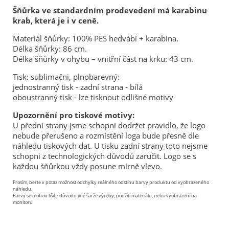
Šňůrka ve standardním prodevedení má karabinu
krab, která je i v ceně.
Materiál šňůrky: 100% PES hedvábí + karabina.
Délka šňůrky: 86 cm.
Délka šňůrky v ohybu – vnitřní část na krku: 43 cm.
Tisk: sublimačni, plnobarevný:
jednostranný tisk - zadní strana - bílá
oboustranný tisk - lze tisknout odlišné motivy
Upozornění pro tiskové motivy:
U přední strany jsme schopni dodržet pravidlo, že logo
nebude přerušeno a rozmístění loga bude přesně dle
náhledu tiskových dat. U tisku zadní strany toto nejsme
schopni z technologických důvodů zaručit. Logo se s
každou šňůrkou vždy posune mírně vlevo.
Prosím, berte v potaz možnost odchylky reálného odstínu barvy produktu od vyobrazeného
náhledu.
Barvy se mohou lišit z důvodu jiné šarže výroby, použití materiálu, nebo vyobrazení na
monitoru