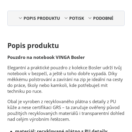
POPIS PRODUKTU
POTISK
PODOBNÉ
Popis produktu
Pouzdro na notebook VINGA Bosler
Elegantní a praktické pouzdro z kolekce Bosler udrží tvůj
notebook v bezpečí, a ještě u toho dobře vypadá. Díky
měkkému polstrování a zavírání na zip je ideální na cesty
do práce, školy nebo kamkoli, kde potřebuješ mít
techniku po ruce.
Obal je vyroben z recyklovaného plátna s detaily z PU
kůže a nese certifikaci GRS – ta zaručuje ověřený původ
použitých recyklovaných materiálů i transparentní dohled
nad celým výrobním řetězcem.
materiál: recyklované plátno s PU detaily