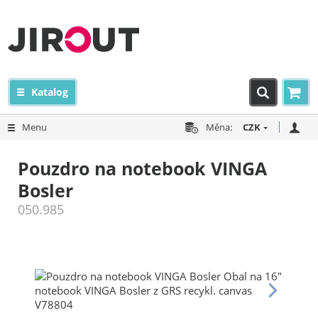
Katalog
Menu
Měna:
CZK
Pouzdro na notebook VINGA
Bosler
050.985