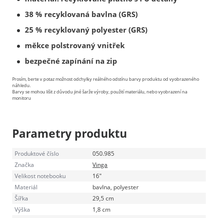
38 % recyklovaná bavlna (GRS)
25 % recyklovaný polyester (GRS)
měkce polstrovaný vnitřek
bezpečné zapínání na zip
Prosím, berte v potaz možnost odchylky reálného odstínu barvy produktu od vyobrazeného
náhledu.
Barvy se mohou lišit z důvodu jiné šarže výroby, použití materiálu, nebo vyobrazení na
monitoru
Parametry produktu
Produktové číslo
050.985
Značka
Vinga
Velikost notebooku
16"
Materiál
bavlna, polyester
Šířka
29,5 cm
Výška
1,8 cm