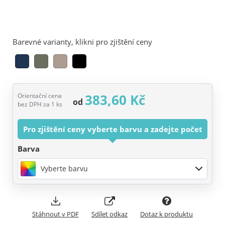
Barevné varianty, klikni pro zjištění ceny
383,60 Kč
Orientační cena
od
bez DPH za 1 ks
Pro zjištění ceny vyberte barvu a zadejte počet
Barva
Vyberte barvu
Stáhnout v PDF
Sdílet odkaz
Dotaz k produktu