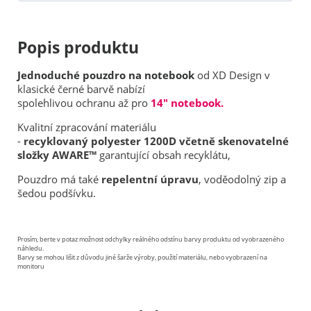
Popis produktu
Jednoduché pouzdro na notebook
od XD Design v
klasické černé barvě nabízí
spolehlivou ochranu až pro
14" notebook.
Kvalitní zpracování materiálu
-
recyklovaný polyester 1200D včetně skenovatelné
složky AWARE™
garantující obsah recyklátu,
Pouzdro má také
repelentní úpravu
, voděodolný zip a
šedou podšívku.
Prosím, berte v potaz možnost odchylky reálného odstínu barvy produktu od vyobrazeného
náhledu.
Barvy se mohou lišit z důvodu jiné šarže výroby, použití materiálu, nebo vyobrazení na
monitoru