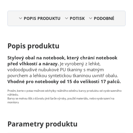
POPIS PRODUKTU
POTISK
PODOBNÉ
Popis produktu
Stylový obal na notebook, který chrání notebook
před vlhkostí a nárazy.
Je vyrobený z lehké,
vodoodpudivé nubukové PU tkaniny s matným
povrchem a lehkou syntetickou tkaninou uvnitř obalu.
Vhodné pro notebooky od 15 do velikosti 17 palců.
Prosím, berte v potaz možnost odchylky reálného odstínu barvy produktu od vyobrazeného
náhledu.
Barvy se mohou lišit z důvodu jiné šarže výroby, použití materiálu, nebo vyobrazení na
monitoru
Parametry produktu