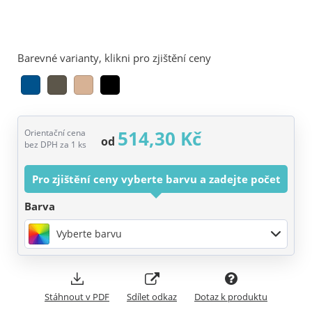
Barevné varianty, klikni pro zjištění ceny
514,30 Kč
Orientační cena
od
bez DPH za 1 ks
Pro zjištění ceny vyberte barvu a zadejte počet
Barva
Vyberte barvu
Stáhnout v PDF
Sdílet odkaz
Dotaz k produktu