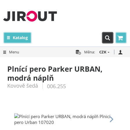
Katalog
Menu
Měna:
CZK
Plnící pero Parker URBAN,
modrá náplň
Kovově šedá
006.255