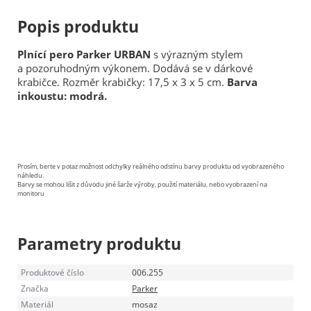
Popis produktu
Plnící pero Parker URBAN
s výrazným stylem
a pozoruhodným výkonem. Dodává se v dárkové
krabičce. Rozměr krabičky: 17,5 x 3 x 5 cm.
Barva
inkoustu: modrá.
Prosím, berte v potaz možnost odchylky reálného odstínu barvy produktu od vyobrazeného
náhledu.
Barvy se mohou lišit z důvodu jiné šarže výroby, použití materiálu, nebo vyobrazení na
monitoru
Parametry produktu
Produktové číslo
006.255
Značka
Parker
Materiál
mosaz