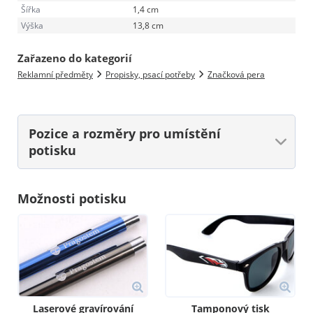
Šířka
1,4 cm
Výška
13,8 cm
Zařazeno do kategorií
Reklamní předměty
Propisky, psací potřeby
Značková pera
Pozice a rozměry
pro umístění
potisku
Možnosti potisku
Laserové gravírování
Tamponový tisk