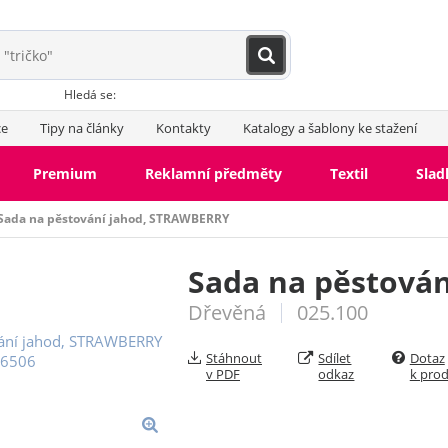
Hledá se:
ce
Tipy na články
Kontakty
Katalogy a šablony ke stažení
Premium
Reklamní předměty
Textil
Slad
Sada na pěstování jahod, STRAWBERRY
Sada na pěstová
Dřevěná
025.100
Stáhnout
Sdílet
Dotaz
v PDF
odkaz
k pro