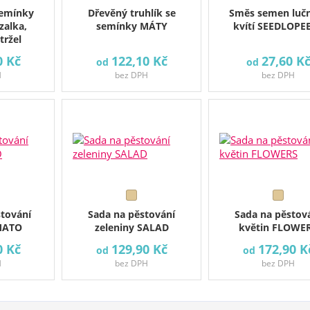
semínky
Dřevěný truhlík se
Směs semen luč
zalka,
semínky MÁTY
kvítí SEEDLOPE
tržel
0 Kč
122,10 Kč
27,60 K
od
od
H
bez DPH
bez DPH
stování
Sada na pěstování
Sada na pěstov
OMATO
zeleniny SALAD
květin FLOWE
0 Kč
129,90 Kč
172,90 K
od
od
H
bez DPH
bez DPH