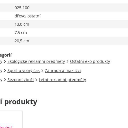
025.100
dřevo, ostatní
13,0 cm
7,5 cm
20,5 cm
egorií
ty
Ekologické reklamní předměty
Ostatní eko produkty
ty
Sport a volný čas
Zahrada a mazlíčci
ty
Sezonní zboží
Letní reklamní předměty
cí produkty