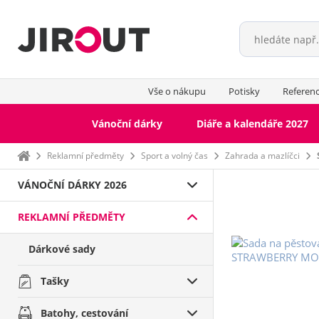
Vše o nákupu
Potisky
Referen
Vánoční dárky
Diáře a kalendáře 2027
Domů
Reklamní předměty
Sport a volný čas
Zahrada a mazlíčci
VÁNOČNÍ DÁRKY 2026
REKLAMNÍ PŘEDMĚTY
Dárkové sady
Tašky
Batohy, cestování