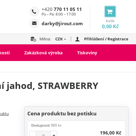
+420
770 11 05 11
Po – Pá: 8:00 – 17:00
Košík
darky@jirout.com
0,00 Kč
Měna:
CZK
Přihlášení / Registrace
kosti
Zakázková výroba
Tiskoviny
ní jahod, STRAWBERRY
Cena produktu bez potisku
duktu
980 ks
Dostupnost
196,00 Kč
-
+