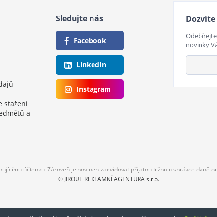
Sledujte nás
Dozvíte 
Odebírejte
Facebook
novinky V
LinkedIn
y
dajů
Instagram
e stažení
ředmětů a
upujícímu účtenku. Zároveň je povinen zaevidovat přijatou tržbu u správce daně o
© JIROUT REKLAMNÍ AGENTURA s.r.o.