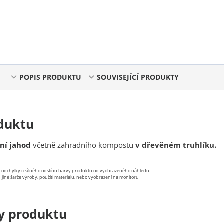
POPIS PRODUKTU
SOUVISEJÍCÍ PRODUKTY
duktu
ní jahod
včetně zahradního kompostu
v dřevěném truhlíku.
st odchylky reálného odstínu barvy produktu od vyobrazeného náhledu.
 jiné šarže výroby, použití materiálu, nebo vyobrazení na monitoru
y produktu