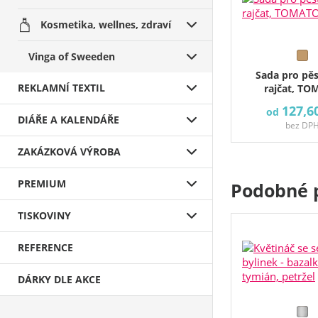
Kosmetika, wellnes, zdraví
Vinga of Sweeden
Sada pro pě
REKLAMNÍ TEXTIL
rajčat, T
127,6
od
DIÁŘE A KALENDÁŘE
bez DP
ZAKÁZKOVÁ VÝROBA
PREMIUM
Podobné 
TISKOVINY
REFERENCE
DÁRKY DLE AKCE