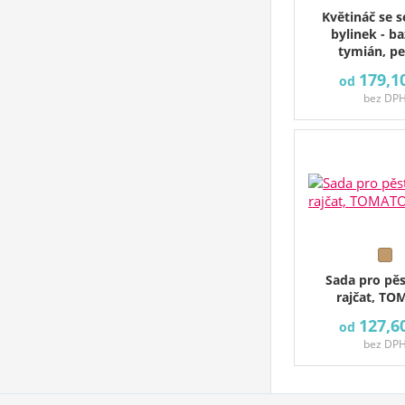
Květináč se 
bylinek - ba
tymián, pe
179,1
od
bez DP
Sada pro pě
rajčat, T
127,6
od
bez DP