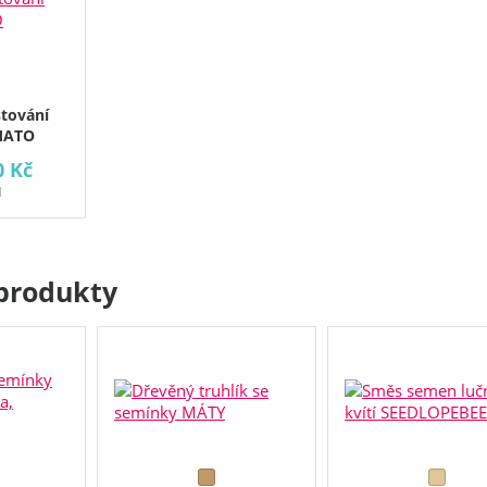
stování
OMATO
0 Kč
H
produkty