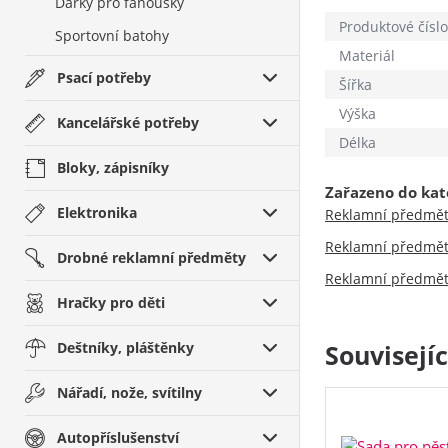
Dárky pro fanoušky
Produktové číslo
Sportovní batohy
Materiál
Psací potřeby
Šířka
Výška
Kancelářské potřeby
Délka
Bloky, zápisníky
Zařazeno do kat
Elektronika
Reklamní předmě
Reklamní předmě
Drobné reklamní předměty
Reklamní předmě
Hračky pro děti
Deštníky, pláštěnky
Souvisejí
Nářadí, nože, svítilny
Autopříslušenství