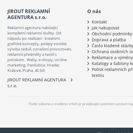
JIROUT REKLAMNÍ
O nás
AGENTURA s.r.o.
Kontakt
Reklamní agentura nabízející
Jak nakupovat
kompletní reklamní služby. Od
Obchodní podmínky
nápadu po realizaci - kreativní
Doprava a platba
grafické koncepty, polepy vozidel,
Často kladené otázk
výroba cedulí, označení provozoven,
Ochrana osobních ú
reklamní předměty a textil s
Reklamace a výměny
potiskem. Weby, e-shopy, on-line
Katalogy a šablony k
marketing. Pardubice, Hradec
Potisk reklamních p
Králové, Praha. 40 lidí
textilu
JIROUT REKLAMNÍ AGENTURA
s.r.o.
Podle zákona o evidenci tržeb je prodávající povinen vystavit k