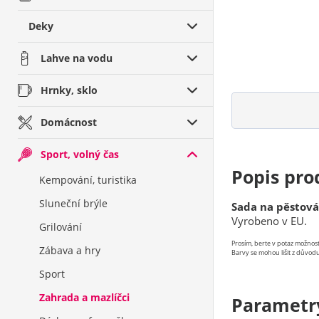
Deky
Lahve na vodu
Hrnky, sklo
Domácnost
Sport, volný čas
Popis pro
Kempování, turistika
Sluneční brýle
Sada na pěstová
Vyrobeno v EU.
Grilování
Prosím, berte v potaz možno
Zábava a hry
Barvy se mohou lišit z důvodu
Sport
Zahrada a mazlíčci
Parametr