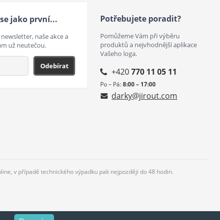
Potřebujete poradit?
se jako první...
Pomůžeme Vám při výběru
 newsletter, naše akce a
produktů a nejvhodnější aplikace
ám už neutečou.
Vašeho loga.
Odebírat
+420
770 11 05 11
Po – Pá:
8:00 – 17:00
darky@jirout.com
nline, v případě technického výpadku pak nejpozději do 48 hodin.