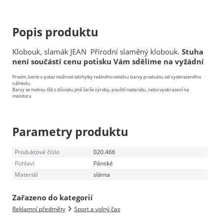
Popis produktu
Klobouk, slamák JEAN Přírodní slaměný klobouk.
Stuha
není součástí cenu potisku Vám sdělíme na vyžádní
Prosím, berte v potaz možnost odchylky reálného odstínu barvy produktu od vyobrazeného
náhledu.
Barvy se mohou lišit z důvodu jiné šarže výroby, použití materiálu, nebo vyobrazení na
monitoru
Parametry produktu
Produktové číslo
020.466
Pohlaví
Pánské
Materiál
sláma
Zařazeno do kategorií
Reklamní předměty
Sport a volný čas