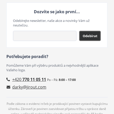
Dozvíte se jako první...
Odebírejte newsletter, naše akce a novinky Vám už
neutečou.
Odebírat
Potřebujete poradit?
Pomůžeme Vám při výběru produktů a nejvhodnější aplikace
Vašeho loga.
+420
770 11 05 11
Po – Pá:
8:00 – 17:00
darky@jirout.com
Podle zákona o evidenci tržeb je prodávající povinen vystavit kupujícímu
účtenku. Zároveň je povinen zaevidovat přijatou tržbu u správce daně
online, v případě technického výpadku pak nejpozději do 48 hodin.