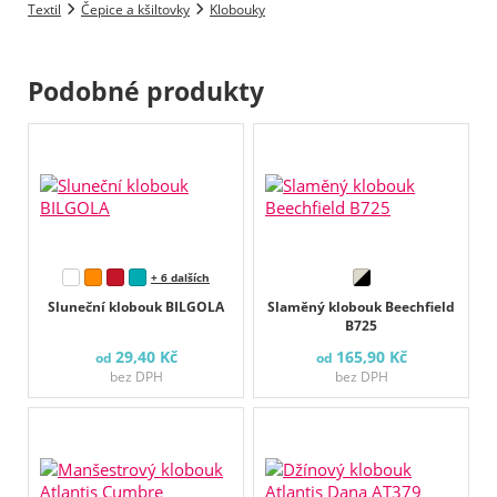
Textil
Čepice a kšiltovky
Klobouky
Podobné produkty
+ 6 dalších
Sluneční klobouk BILGOLA
Slaměný klobouk Beechfield
B725
29,40 Kč
165,90 Kč
od
od
bez DPH
bez DPH