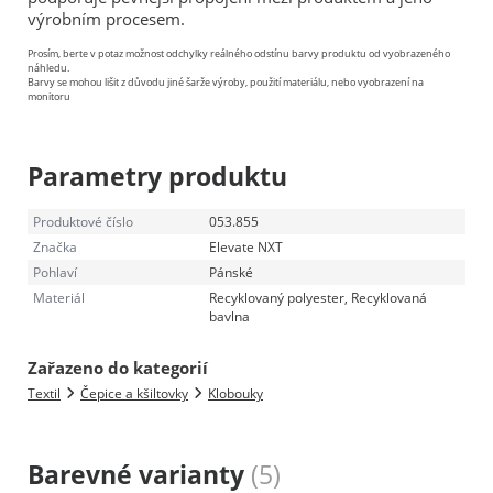
výrobním procesem.
Prosím, berte v potaz možnost odchylky reálného odstínu barvy produktu od vyobrazeného
náhledu.
Barvy se mohou lišit z důvodu jiné šarže výroby, použití materiálu, nebo vyobrazení na
monitoru
Parametry produktu
Produktové číslo
053.855
Značka
Elevate NXT
Pohlaví
Pánské
Materiál
Recyklovaný polyester, Recyklovaná
bavlna
Zařazeno do kategorií
Textil
Čepice a kšiltovky
Klobouky
Barevné varianty
(5)