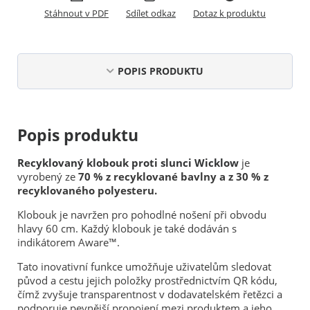
Stáhnout v PDF
Sdílet odkaz
Dotaz k produktu
POPIS PRODUKTU
Popis produktu
Recyklovaný klobouk proti slunci Wicklow
je
vyrobený ze
70 % z recyklované bavlny a z 30 % z
recyklovaného polyesteru.
Klobouk je navržen pro pohodlné nošení při obvodu
hlavy 60 cm. Každý klobouk je také dodáván s
indikátorem Aware™.
Tato inovativní funkce umožňuje uživatelům sledovat
původ a cestu jejich položky prostřednictvím QR kódu,
čímž zvyšuje transparentnost v dodavatelském řetězci a
podporuje pevnější propojení mezi produktem a jeho