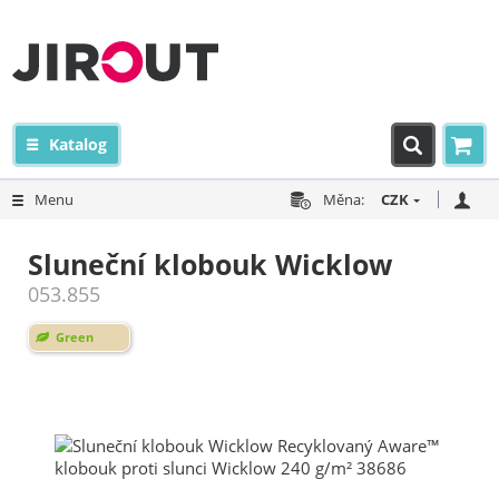
Katalog
Menu
Měna:
CZK
Sluneční klobouk Wicklow
053.855
Green