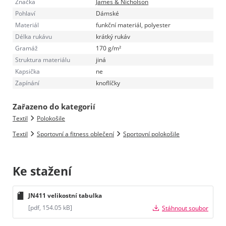
Značka
James & Nicholson
Pohlaví
Dámské
Materiál
funkční materiál, polyester
Délka rukávu
krátký rukáv
Gramáž
170 g/m²
Struktura materiálu
jiná
Kapsička
ne
Zapínání
knoflíčky
Zařazeno do kategorií
Textil
Polokošile
Textil
Sportovní a fitness oblečení
Sportovní polokošile
Ke stažení
JN411 velikostní tabulka
[pdf, 154.05 kB]
Stáhnout soubor