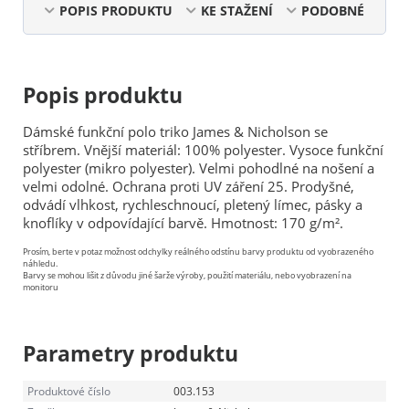
POPIS PRODUKTU
KE STAŽENÍ
PODOBNÉ
Popis produktu
Dámské funkční polo triko James & Nicholson se
stříbrem. Vnější materiál: 100% polyester. Vysoce funkční
polyester (mikro polyester). Velmi pohodlné na nošení a
velmi odolné. Ochrana proti UV záření 25. Prodyšné,
odvádí vlhkost, rychleschnoucí, pletený límec, pásky a
knoflíky v odpovídající barvě. Hmotnost: 170 g/m².
Prosím, berte v potaz možnost odchylky reálného odstínu barvy produktu od vyobrazeného
náhledu.
Barvy se mohou lišit z důvodu jiné šarže výroby, použití materiálu, nebo vyobrazení na
monitoru
Parametry produktu
Produktové číslo
003.153