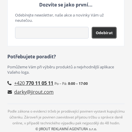
Dozvíte se jako první...
Odebírejte newsletter, naše akce a novinky Vám už
neutečou.
Odebírat
Potřebujete poradit?
Pomůžeme Vám při výběru produktů a nejvhodnější aplikace
Vašeho loga.
+420
770 11 05 11
Po – Pá:
8:00 – 17:00
darky@jirout.com
Podle zákona o evidenci tržeb je prodávající povinen vystavit kupujícímu
účtenku. Zároveň je povinen zaevidovat přijatou tržbu u správce daně
online, v případě technického výpadku pak nejpozději do 48 hodin.
© JIROUT REKLAMNÍ AGENTURA s.r.o.