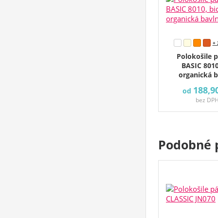
+ 
Polokošile 
BASIC 8010
organická 
188,9
od
bez DP
Podobné 