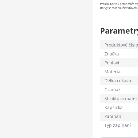
Prosím, berte v potaz možno
Barvy se mohou lišit z důvodu
Parametr
Produktové číslo
Značka
Pohlaví
Materiál
Délka rukávu
Gramáž
Struktura mater
Kapsička
Zapínání
Typ zapínání