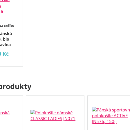
22 dalších
pánská
, bio
bavlna
0 Kč
H
produkty