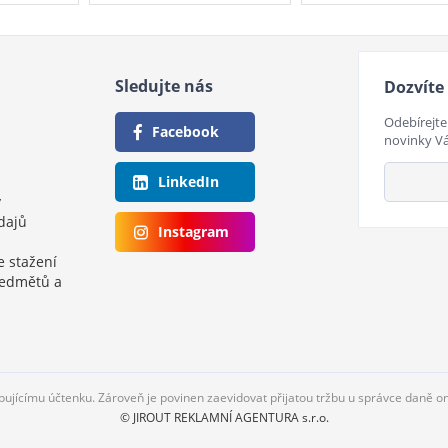
Sledujte nás
Dozvíte 
Odebírejte
Facebook
novinky V
LinkedIn
y
dajů
Instagram
e stažení
ředmětů a
upujícímu účtenku. Zároveň je povinen zaevidovat přijatou tržbu u správce daně o
© JIROUT REKLAMNÍ AGENTURA s.r.o.