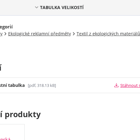
TABULKA VELIKOSTÍ
egorií
ty
Ekologické reklamní předměty
Textil z ekologických materiál
í
stní tabulka
[pdf, 318.13 kB]
Stáhnout 
cí produkty