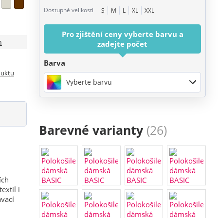
Dostupné velikosti
S
M
L
XL
XXL
Pro zjištění ceny vyberte barvu a
n
zadejte počet
Barva
duktu
Vyberte barvu
Barevné varianty
(26)
ích
extil i
ávací