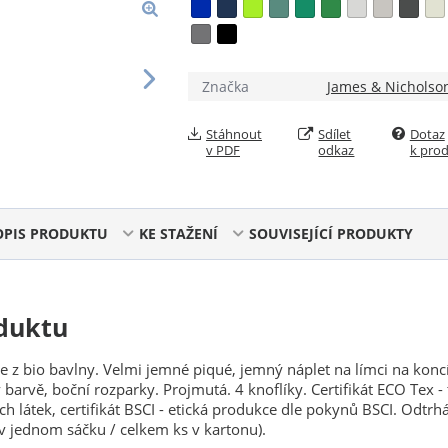
Značka
James & Nicholso
Stáhnout
Sdílet
Dotaz
v PDF
odkaz
k pro
OPIS PRODUKTU
KE STAŽENÍ
SOUVISEJÍCÍ PRODUKTY
duktu
 z bio bavlny. Velmi jemné piqué, jemný náplet na límci na konc
 barvě, boční rozparky. Projmutá. 4 knoflíky. Certifikát ECO Tex - t
ch látek, certifikát BSCI - etická produkce dle pokynů BSCI. Odtrh
 v jednom sáčku / celkem ks v kartonu).