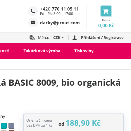
+420
770 11 05 11
Po – Pá: 8:00 – 17:00
Košík
darky@jirout.com
0,00 Kč
Měna:
CZK
Přihlášení / Registrace
kosti
Zakázková výroba
Tiskoviny
á BASIC 8009, bio organická
eny
188,90 Kč
Orientační cena
od
bez DPH za 1 ks