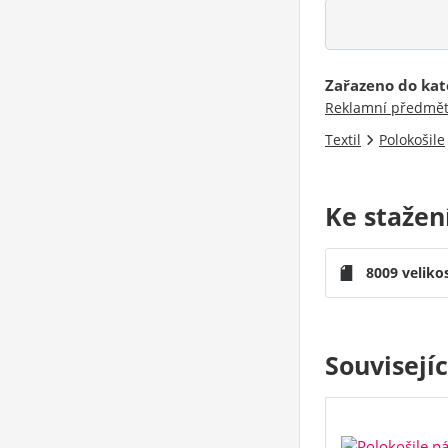
Zařazeno do kat
Reklamní předmě
Textil
Polokošile
Ke stažen
8009 veliko
Souvisejí