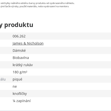
st odchylky reálného odstínu barvy produktu od vyobrazeného náhledu.
 jiné šarže výroby, použití materiálu, nebo vyobrazení na monitoru
y produktu
006.262
James & Nicholson
Dámské
Biobavlna
krátký rukáv
180 g/m²
iálu
piqué
ne
knoflíčky
¼ zapínání