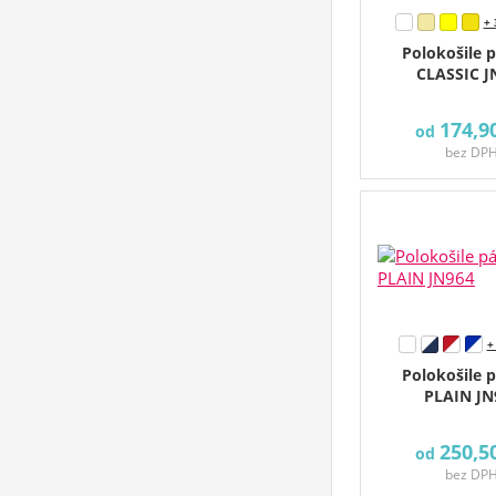
+ 
Polokošile 
CLASSIC J
174,9
od
bez DP
+
Polokošile 
PLAIN JN
250,5
od
bez DP