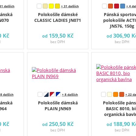
31 dalších
+ 31 dalších
+ 4 da
pánská
Polokošile dámské
Pánská sportov
N070
CLASSIC LADIES JN071
polokošile ACT
JN576, 150g
0 Kč
159,50 Kč
306,90 K
od
od
H
bez DPH
bez DPH
 8 dalších
+ 8 dalších
+ 22 da
pánská
Polokošile dámská
Polokošile pán
964
PLAIN JN969
BASIC 8010, b
organická bavl
0 Kč
250,50 Kč
188,90 K
od
od
H
bez DPH
bez DPH