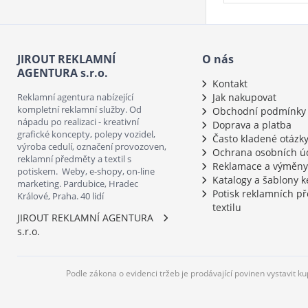
JIROUT REKLAMNÍ
O nás
AGENTURA s.r.o.
Kontakt
Reklamní agentura nabízející
Jak nakupovat
kompletní reklamní služby. Od
Obchodní podmínky
nápadu po realizaci - kreativní
Doprava a platba
grafické koncepty, polepy vozidel,
Často kladené otázk
výroba cedulí, označení provozoven,
Ochrana osobních ú
reklamní předměty a textil s
Reklamace a výměny
potiskem. Weby, e-shopy, on-line
Katalogy a šablony k
marketing. Pardubice, Hradec
Potisk reklamních p
Králové, Praha. 40 lidí
textilu
JIROUT REKLAMNÍ AGENTURA
s.r.o.
Podle zákona o evidenci tržeb je prodávající povinen vystavit k