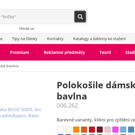
Hledá se:
ce
Tipy na články
Kontakty
Katalogy a šablony ke stažení
Premium
Reklamní předměty
Textil
Slad
cká bavlna
Polokošile dámsk
bavlna
006.262
Barevné varianty, klikni pro zjištění c