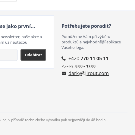
Potřebujete poradit?
se jako první...
Pomůžeme Vám při výběru
 newsletter, naše akce a
produktů a nejvhodnější aplikace
ám už neutečou.
Vašeho loga.
Odebírat
+420
770 11 05 11
Po – Pá:
8:00 – 17:00
darky@jirout.com
nline, v případě technického výpadku pak nejpozději do 48 hodin.