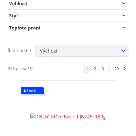
Velikost
Styl
Teplota praní
Řadit podle
396 produktů
…
1
2
3
20
Dětské