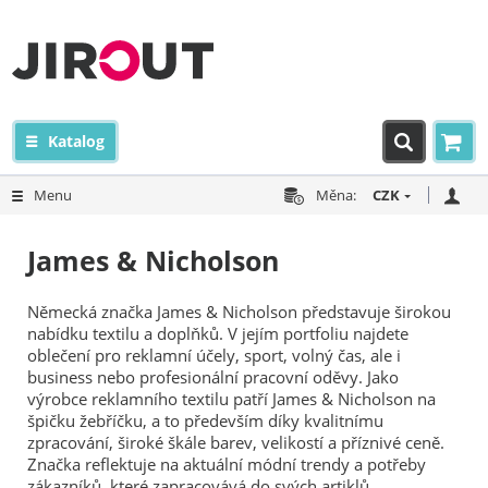
Katalog
Menu
Měna:
CZK
James & Nicholson
Německá značka James & Nicholson představuje širokou
nabídku textilu a doplňků. V jejím portfoliu najdete
oblečení pro reklamní účely, sport, volný čas, ale i
business nebo profesionální pracovní oděvy. Jako
výrobce reklamního textilu patří James & Nicholson na
špičku žebříčku, a to především díky kvalitnímu
zpracování, široké škále barev, velikostí a příznivé ceně.
Značka reflektuje na aktuální módní trendy a potřeby
zákazníků, které zapracovává do svých artiklů.