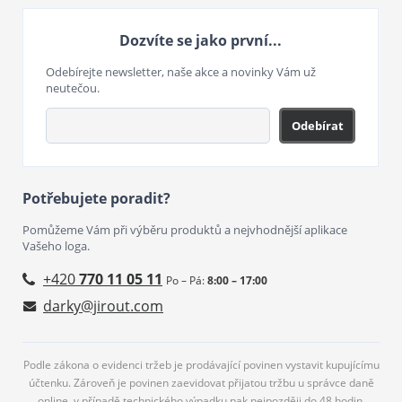
Dozvíte se jako první...
Odebírejte newsletter, naše akce a novinky Vám už
neutečou.
Odebírat
Potřebujete poradit?
Pomůžeme Vám při výběru produktů a nejvhodnější aplikace
Vašeho loga.
+420
770 11 05 11
Po – Pá:
8:00 – 17:00
darky@jirout.com
Podle zákona o evidenci tržeb je prodávající povinen vystavit kupujícímu
účtenku. Zároveň je povinen zaevidovat přijatou tržbu u správce daně
online, v případě technického výpadku pak nejpozději do 48 hodin.