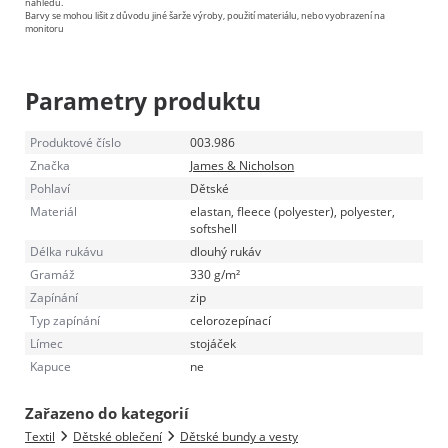
náhledu.
Barvy se mohou lišit z důvodu jiné šarže výroby, použití materiálu, nebo vyobrazení na
monitoru
Parametry produktu
Produktové číslo
003.986
Značka
James & Nicholson
Pohlaví
Dětské
Materiál
elastan, fleece (polyester), polyester,
softshell
Délka rukávu
dlouhý rukáv
Gramáž
330 g/m²
Zapínání
zip
Typ zapínání
celorozepínací
Límec
stojáček
Kapuce
ne
Zařazeno do kategorií
Textil
Dětské oblečení
Dětské bundy a vesty