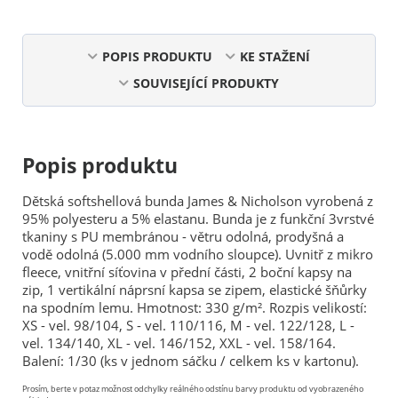
POPIS PRODUKTU
KE STAŽENÍ
SOUVISEJÍCÍ PRODUKTY
Popis produktu
Dětská softshellová bunda James & Nicholson vyrobená z
95% polyesteru a 5% elastanu. Bunda je z funkční 3vrstvé
tkaniny s PU membránou - větru odolná, prodyšná a
vodě odolná (5.000 mm vodního sloupce). Uvnitř z mikro
fleece, vnitřní síťovina v přední části, 2 boční kapsy na
zip, 1 vertikální náprsní kapsa se zipem, elastické šňůrky
na spodním lemu. Hmotnost: 330 g/m². Rozpis velikostí:
XS - vel. 98/104, S - vel. 110/116, M - vel. 122/128, L -
vel. 134/140, XL - vel. 146/152, XXL - vel. 158/164.
Balení: 1/30 (ks v jednom sáčku / celkem ks v kartonu).
Prosím, berte v potaz možnost odchylky reálného odstínu barvy produktu od vyobrazeného