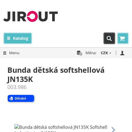
Katalog
Menu
Měna:
CZK
Bunda dětská softshellová
JN135K
003.986
Dětské