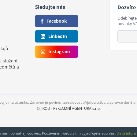
Sledujte nás
Dozvíte 
Odebírejte
Facebook
novinky V
LinkedIn
y
dajů
Instagram
e stažení
ředmětů a
upujícímu účtenku. Zároveň je povinen zaevidovat přijatou tržbu u správce daně o
© JIROUT REKLAMNÍ AGENTURA s.r.o.
eb nám pomáhají cookies. Používáním webu s tím vyjadřujete souhlas.
Další infor