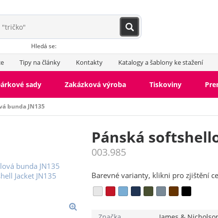
Hledá se:
ce
Tipy na články
Kontakty
Katalogy a šablony ke stažení
árkové sady
Zakázková výroba
Tiskoviny
Pr
ová bunda JN135
Pánská softshell
003.985
Barevné varianty, klikni pro zjištění c
Značka
James & Nicholso