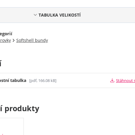
TABULKA VELIKOSTÍ
egorií
trovky
Softshell bundy
í
ostní tabulka
[pdf, 166.08 kB]
Stáhnout 
cí produkty