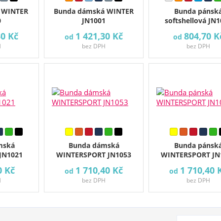
 WINTER
Bunda dámská WINTER
Bunda pánsk
0
JN1001
softshellová JN
30 Kč
1 421,30 Kč
804,70 K
od
od
H
bez DPH
bez DPH
mská
Bunda dámská
Bunda pánsk
 JN1021
WINTERSPORT JN1053
WINTERSPORT JN
0 Kč
1 710,40 Kč
1 710,40 
od
od
H
bez DPH
bez DPH