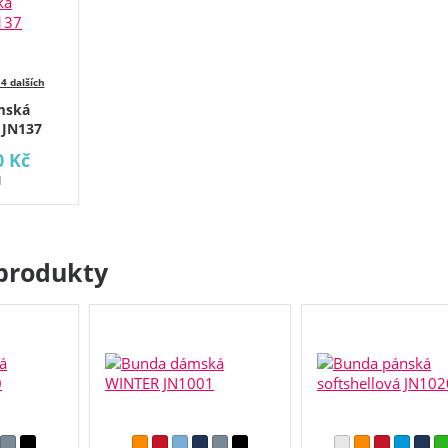
 4 dalších
mská
 JN137
0 Kč
H
produkty