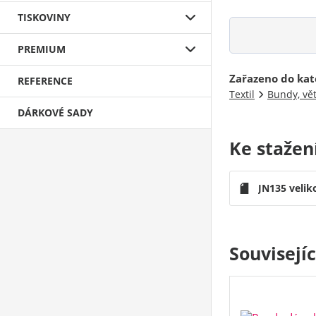
TISKOVINY
PREMIUM
Zařazeno do kat
REFERENCE
Textil
Bundy, vě
DÁRKOVÉ SADY
Ke stažen
JN135 velik
Souvisejí