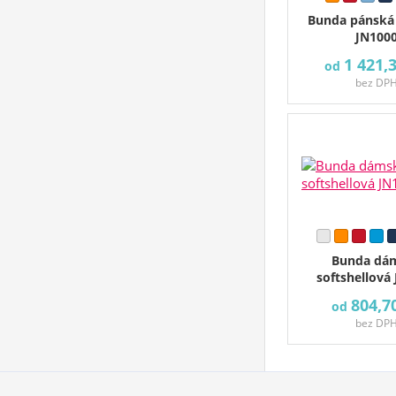
Bunda pánská
JN100
1 421,
od
bez DP
Bunda dá
softshellová
804,7
od
bez DP