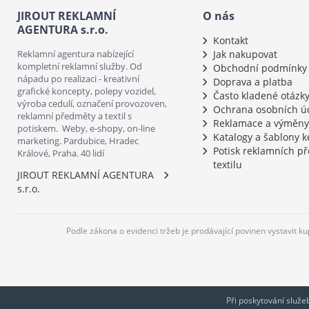
JIROUT REKLAMNÍ
O nás
AGENTURA s.r.o.
Kontakt
Reklamní agentura nabízející
Jak nakupovat
kompletní reklamní služby. Od
Obchodní podmínky
nápadu po realizaci - kreativní
Doprava a platba
grafické koncepty, polepy vozidel,
Často kladené otázk
výroba cedulí, označení provozoven,
Ochrana osobních ú
reklamní předměty a textil s
Reklamace a výměny
potiskem. Weby, e-shopy, on-line
Katalogy a šablony k
marketing. Pardubice, Hradec
Potisk reklamních p
Králové, Praha. 40 lidí
textilu
JIROUT REKLAMNÍ AGENTURA
s.r.o.
Podle zákona o evidenci tržeb je prodávající povinen vystavit k
Při poskytování služ