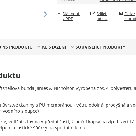
Stáhnout
Sdílet
Dotaz
v PDF
odkaz
k pro
OPIS PRODUKTU
KE STAŽENÍ
SOUVISEJÍCÍ PRODUKTY
duktu
ftshellová bunda James & Nicholson vyrobená z 95% polyesteru 
í 3vrstvé tkaniny s PU membránou - větru odolná, prodyšná a v
 vodního sloupce).
ece, vnitřní síťovina v přední části, 2 boční kapsy na zip, 1 vertikál
zipem, elastické šňůrky na spodním lemu.