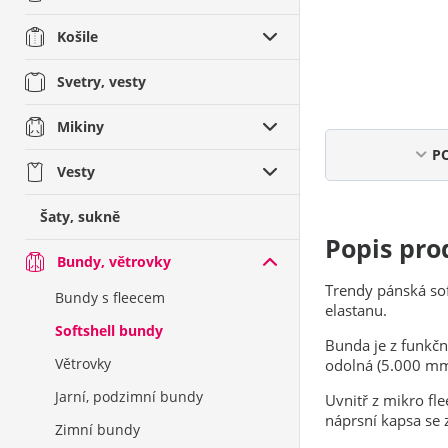
Zimní bundy
Košile
Svetry, vesty
Mikiny
P
Vesty
Šaty, sukně
Popis pro
Bundy, větrovky
Trendy pánská so
Bundy s fleecem
elastanu.
Softshell bundy
Bunda je z funkčn
Větrovky
odolná (5.000 mm
Jarní, podzimní bundy
Uvnitř z mikro fle
náprsní kapsa se 
Zimní bundy