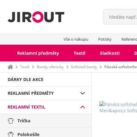
Vše o nákupu
Potisky
Referen
Reklamní předměty
Textil
Sladkosti
D
Domů
Textil
Bundy, větrovky
Softshell bundy
Pánská softshell
DÁRKY DLE AKCE
REKLAMNÍ PŘEDMĚTY
REKLAMNÍ TEXTIL
Trička
Bundy s fleecem
Softshell bundy
Polokošile
Větrovky
Jarní, podzimní bundy