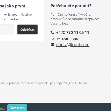
Potřebujete poradit?
se jako první...
Pomůžeme Vám při výběru
 newsletter, naše akce a
produktů a nejvhodnější aplikace
ám už neutečou.
Vašeho loga.
Odebírat
+420
770 11 05 11
Po – Pá:
8:00 – 17:00
darky@jirout.com
nline, v případě technického výpadku pak nejpozději do 48 hodin.
mace
Rozumím