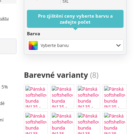
5XL
Pro zjištění ceny vyberte barvu a
duktu
zadejte počet
Barva
Vyberte barvu
Barevné varianty
(8)
a 5%
odě
ní