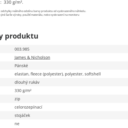
u: 330 g/m².
st odchylky reálného odstínu barvy produktu od vyobrazeného náhledu.
 jiné šarže výroby, použití materiálu, nebo vyobrazení na monitoru
y produktu
003.985
James & Nicholson
Pánské
elastan, fleece (polyester), polyester, softshell
dlouhý rukáv
330 g/m²
zip
celorozepínací
stojáček
ne