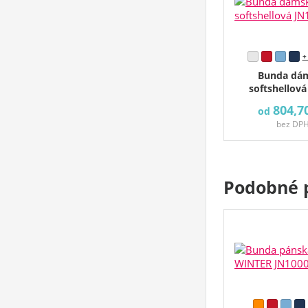
+
Bunda dá
softshellová
804,7
od
bez DP
Podobné 