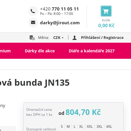
+420
770 11 05 11
Po – Pá: 8:00 – 17:00
Košík
darky@jirout.com
0,00 Kč
Měna:
CZK
Přihlášení / Registrace
emium
Dárky dle akce
Diáře a kalendáře 2027
ová bunda JN135
eny
804,70 Kč
Orientační cena
od
bez DPH za 1 ks
S
M
L
XL
XXL
3XL
4XL
Dostupné velikosti
n