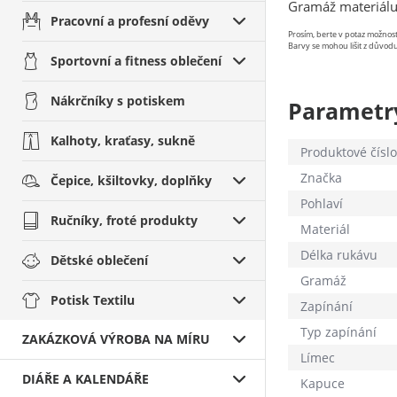
Gramáž materiál
Pracovní a profesní oděvy
Prosím, berte v potaz možno
Barvy se mohou lišit z důvodu
Sportovní a fitness oblečení
Nákrčníky s potiskem
Parametr
Kalhoty, kraťasy, sukně
Produktové číslo
Značka
Čepice, kšiltovky, doplňky
Pohlaví
Ručníky, froté produkty
Materiál
Délka rukávu
Dětské oblečení
Gramáž
Potisk Textilu
Zapínání
Typ zapínání
ZAKÁZKOVÁ VÝROBA NA MÍRU
Límec
DIÁŘE A KALENDÁŘE
Kapuce