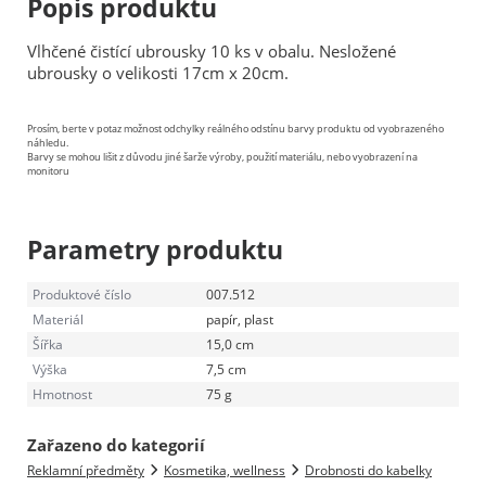
Popis produktu
Vlhčené čistící ubrousky 10 ks v obalu. Nesložené
ubrousky o velikosti 17cm x 20cm.
Prosím, berte v potaz možnost odchylky reálného odstínu barvy produktu od vyobrazeného
náhledu.
Barvy se mohou lišit z důvodu jiné šarže výroby, použití materiálu, nebo vyobrazení na
monitoru
Parametry produktu
Produktové číslo
007.512
Materiál
papír, plast
Šířka
15,0 cm
Výška
7,5 cm
Hmotnost
75 g
Zařazeno do kategorií
Reklamní předměty
Kosmetika, wellness
Drobnosti do kabelky