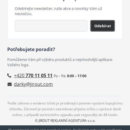
Odebírejte newsletter, naše akce a novinky Vám už
neutečou.
Odebírat
Potřebujete poradit?
Pomůžeme Vám při výběru produktů a nejvhodnější aplikace
Vašeho loga.
+420
770 11 05 11
Po – Pá:
8:00 – 17:00
darky@jirout.com
Podle zákona o evidenci tržeb je prodávající povinen vystavit kupujícímu
účtenku. Zároveň je povinen zaevidovat přijatou tržbu u správce daně
online, v případě technického výpadku pak nejpozději do 48 hodin.
© JIROUT REKLAMNÍ AGENTURA s.r.o.
Při poskytování služeb nám pomáhají cookies. Používáním webu s tím vyjadřujete