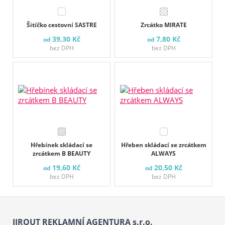
Šitíčko cestovní SASTRE
Zrcátko MIRATE
39,30 Kč
7,80 Kč
od
od
bez DPH
bez DPH
Hřebínek skládací se
Hřeben skládací se zrcátkem
zrcátkem B BEAUTY
ALWAYS
19,60 Kč
20,50 Kč
od
od
bez DPH
bez DPH
JIROUT REKLAMNÍ AGENTURA s.r.o.