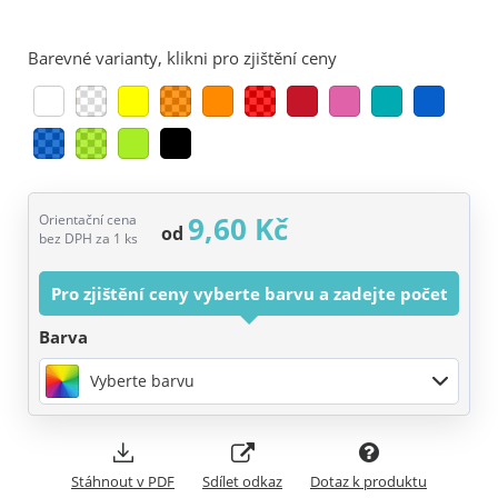
Barevné varianty, klikni pro zjištění ceny
9,60 Kč
Orientační cena
od
bez DPH za 1 ks
Pro zjištění ceny vyberte barvu a zadejte počet
Barva
Vyberte barvu
Stáhnout v PDF
Sdílet odkaz
Dotaz k produktu