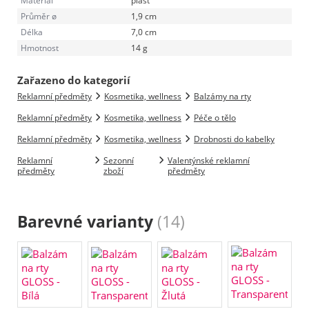
Materiál
plast
Průměr ø
1,9 cm
Délka
7,0 cm
Hmotnost
14 g
Zařazeno do kategorií
Reklamní předměty
Kosmetika, wellness
Balzámy na rty
Reklamní předměty
Kosmetika, wellness
Péče o tělo
Reklamní předměty
Kosmetika, wellness
Drobnosti do kabelky
Reklamní
Sezonní
Valentýnské reklamní
předměty
zboží
předměty
Barevné varianty
(14)