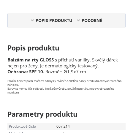
POPIS PRODUKTU
PODOBNÉ
Popis produktu
Balzám na rty GLOSS
s příchutí vanilky. Skvělý dárek
nejen pro ženy. Je dermatologicky testovaný.
Ochrana: SPF 10.
Rozměr: Ø1,9x7 cm.
Prosím, berte v potaz možnost odchylky reálného odstínu barvy produktu od vyobrazeného
náhledu.
Barvy se mohou lišit z důvodu jiné šarže výroby, použití materiálu, nebo vyobrazení na
monitoru
Parametry produktu
Produktové číslo
007.214