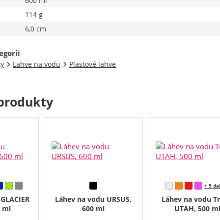
600 ml
114 g
6,0 cm
egorií
ty
Lahve na vodu
Plastové lahve
produkty
+ 5 da
 GLACIER
Láhev na vodu URSUS,
Láhev na vodu Tr
 ml
600 ml
UTAH, 500 m