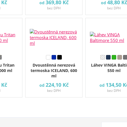
 Kč
369,80 Kč
48,80 K
od
od
H
bez DPH
bez DPH
 Tritan
Dvoustěnná nerezová
Láhev VINGA Balt
000 ml
termoska ICELAND, 600
550 ml
ml
 Kč
224,10 Kč
134,50 K
od
od
H
bez DPH
bez DPH