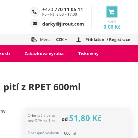
+420
770 11 05 11
Po – Pá: 8:00 – 17:00
Košík
darky@jirout.com
0,00 Kč
Měna:
CZK
Přihlášení / Registrace
kosti
Zakázková výroba
Tiskoviny
pití z RPET 600ml
eny
51,80 Kč
Orientační cena
od
bez DPH za 1 ks
Dostupné velikosti
600 ml