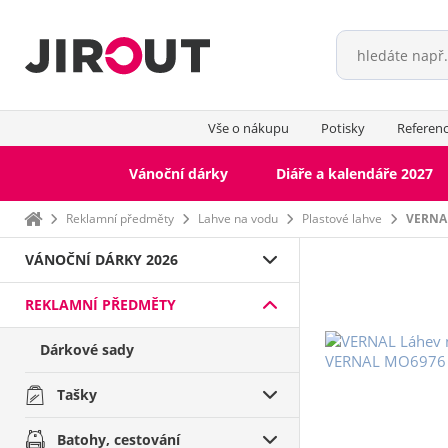
Vše o nákupu
Potisky
Referen
Vánoční dárky
Diáře a kalendáře 2027
Domů
Reklamní předměty
Lahve na vodu
Plastové lahve
VERNAL
VÁNOČNÍ DÁRKY 2026
REKLAMNÍ PŘEDMĚTY
Dárkové sady
Tašky
Batohy, cestování