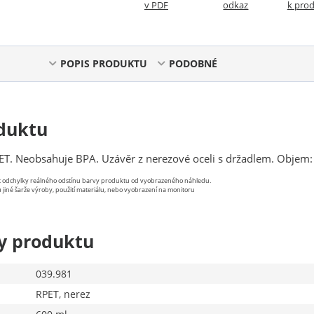
v PDF
odkaz
k pro
POPIS PRODUKTU
PODOBNÉ
duktu
PET. Neobsahuje BPA. Uzávěr z nerezové oceli s držadlem. Objem:
st odchylky reálného odstínu barvy produktu od vyobrazeného náhledu.
 jiné šarže výroby, použití materiálu, nebo vyobrazení na monitoru
y produktu
039.981
RPET, nerez