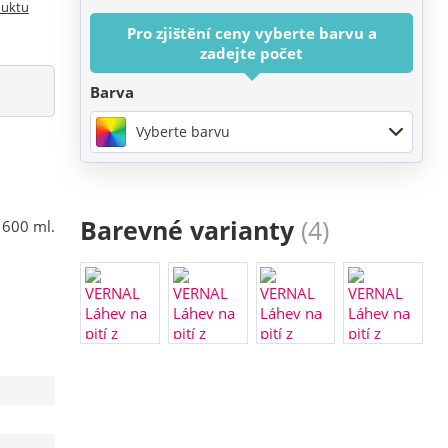
duktu
Pro zjištění ceny vyberte barvu a
zadejte počet
Barva
Vyberte barvu
Barevné varianty
(4)
 600 ml.