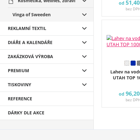
Kosmetika, wellnes, zdraví
51,40
od
bez DP
Vinga of Sweeden
REKLAMNÍ TEXTIL
DIÁŘE A KALENDÁŘE
ZAKÁZKOVÁ VÝROBA
PREMIUM
Lahev na vodu
UTAH TOP 1
TISKOVINY
96,20
od
REFERENCE
bez DP
DÁRKY DLE AKCE