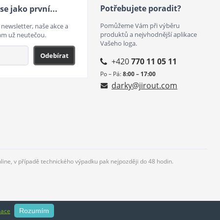
Potřebujete poradit?
se jako první...
Pomůžeme Vám při výběru
 newsletter, naše akce a
produktů a nejvhodnější aplikace
ám už neutečou.
Vašeho loga.
Odebírat
+420
770 11 05 11
Po – Pá:
8:00 – 17:00
darky@jirout.com
nline, v případě technického výpadku pak nejpozději do 48 hodin.
mace
Rozumím