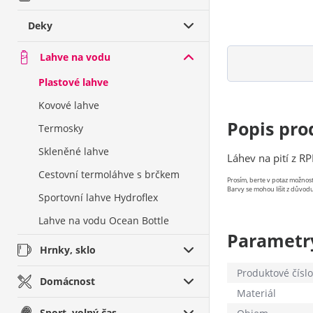
Deky
Lahve na vodu
Plastové lahve
Kovové lahve
Popis pro
Termosky
Skleněné lahve
Láhev na pití z R
Cestovní termoláhve s brčkem
Prosím, berte v potaz možno
Barvy se mohou lišit z důvodu
Sportovní lahve Hydroflex
Lahve na vodu Ocean Bottle
Parametr
Hrnky, sklo
Produktové číslo
Domácnost
Materiál
Sport, volný čas