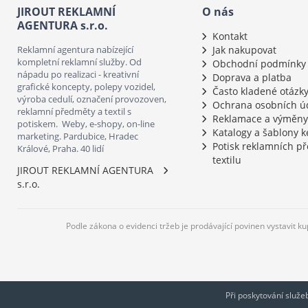
JIROUT REKLAMNÍ
O nás
AGENTURA s.r.o.
Kontakt
Reklamní agentura nabízející
Jak nakupovat
kompletní reklamní služby. Od
Obchodní podmínky
nápadu po realizaci - kreativní
Doprava a platba
grafické koncepty, polepy vozidel,
Často kladené otázk
výroba cedulí, označení provozoven,
Ochrana osobních ú
reklamní předměty a textil s
Reklamace a výměny
potiskem. Weby, e-shopy, on-line
Katalogy a šablony k
marketing. Pardubice, Hradec
Potisk reklamních p
Králové, Praha. 40 lidí
textilu
JIROUT REKLAMNÍ AGENTURA
s.r.o.
Podle zákona o evidenci tržeb je prodávající povinen vystavit k
Při poskytování služ