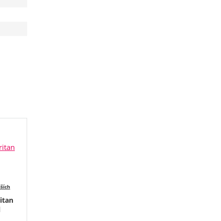
lších
itan
l