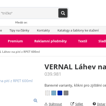
Hledá se:
ce
Tipy na články
Kontakty
Katalogy a šablony ke stažení
Premium
Reklamní předměty
Textil
Slad
 Láhev na pití z RPET 600ml
VERNAL Láhev na 
039.981
Barevné varianty, klikni pro zjištění c
Stáhnout
Sdílet
Dotaz