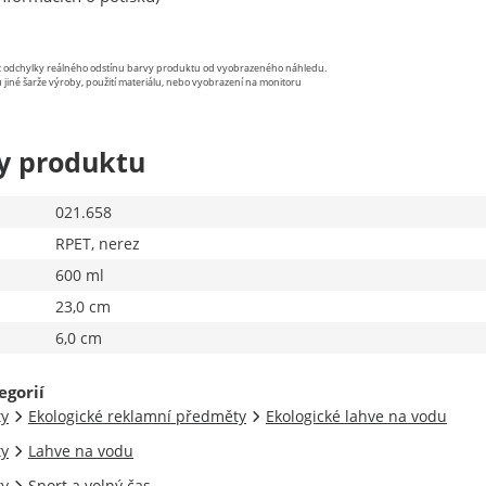
st odchylky reálného odstínu barvy produktu od vyobrazeného náhledu.
 jiné šarže výroby, použití materiálu, nebo vyobrazení na monitoru
y produktu
021.658
RPET, nerez
600 ml
23,0 cm
6,0 cm
egorií
ty
Ekologické reklamní předměty
Ekologické lahve na vodu
ty
Lahve na vodu
ty
Sport a volný čas