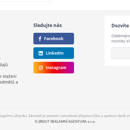
Sledujte nás
Dozvíte 
Odebírejte
Facebook
novinky V
LinkedIn
y
dajů
Instagram
e stažení
ředmětů a
upujícímu účtenku. Zároveň je povinen zaevidovat přijatou tržbu u správce daně o
© JIROUT REKLAMNÍ AGENTURA s.r.o.