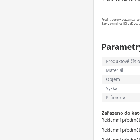
Prosím, berte v potaz možno
Barvy se mohou lišit z důvodu
Parametr
Produktové číslo
Materiál
Objem
Výška
Průměr ø
Zařazeno do kat
Reklamní předmě
Reklamní předmě
Reklamní předmě