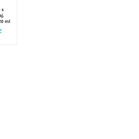
 s
j,
20 ml
č