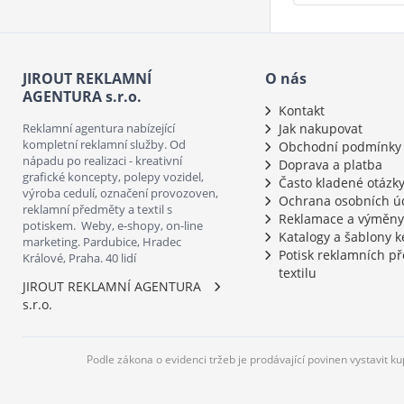
JIROUT REKLAMNÍ
O nás
AGENTURA s.r.o.
Kontakt
Reklamní agentura nabízející
Jak nakupovat
kompletní reklamní služby. Od
Obchodní podmínky
nápadu po realizaci - kreativní
Doprava a platba
grafické koncepty, polepy vozidel,
Často kladené otázk
výroba cedulí, označení provozoven,
Ochrana osobních ú
reklamní předměty a textil s
Reklamace a výměny
potiskem. Weby, e-shopy, on-line
Katalogy a šablony k
marketing. Pardubice, Hradec
Potisk reklamních p
Králové, Praha. 40 lidí
textilu
JIROUT REKLAMNÍ AGENTURA
s.r.o.
Podle zákona o evidenci tržeb je prodávající povinen vystavit k