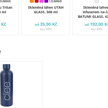
 5 dalších
+ 6 dalších
 Tritan
Skleněná láhev UTAH
Skleněná lahve
0 ml
GLASS, 500 ml
infuserem na ča
BATUMI GLASS, 4
 Kč
35,90 Kč
192,00 K
od
od
H
bez DPH
bez DPH
e