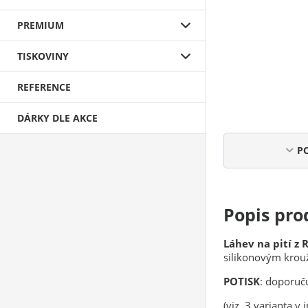
PREMIUM
TISKOVINY
REFERENCE
DÁRKY DLE AKCE
P
Popis pro
Láhev na pití z 
silikonovým kro
POTISK
: doporuču
(viz. 3 varianta v