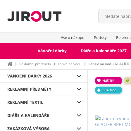
Vše o nákupu
Potisky
Referen
Vánoční dárky
Diáře a kalendáře 2027
Domů
Reklamní předměty
Lahve na vodu
Láhev na vodu GLACIER 
VÁNOČNÍ DÁRKY 2026
Náš TIP
REKLAMNÍ PŘEDMĚTY
BPA free
REKLAMNÍ TEXTIL
DIÁŘE A KALENDÁŘE
ZAKÁZKOVÁ VÝROBA