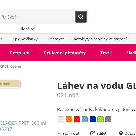
Hledá se:
ce
Tipy na články
Kontakty
Katalogy a šablony ke stažení
Premium
Reklamní předměty
Textil
Slad
RPET, 600 ml
Láhev na vodu GL
Green
021.658
Barevné varianty, klikni pro zjištění c
Stáhnout
Sdílet
Dotaz