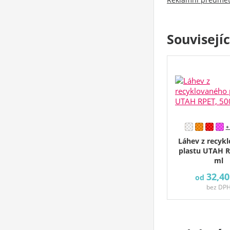
Souvisejí
+
Láhev z recyk
plastu UTAH R
ml
32,40
od
bez DP