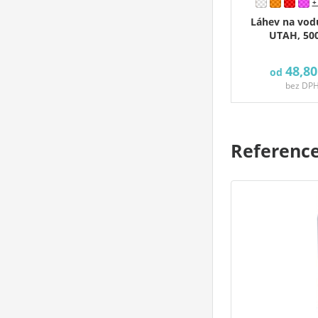
+
Láhev na vodu
UTAH, 50
48,80
od
bez DP
Referenc