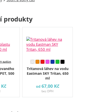
cí produkty
 5 dalších
lovaného
Tritanová láhev na vodu
PET, 500
Eastman SKY Tritan, 650
ml
 Kč
67,00 Kč
od
H
bez DPH