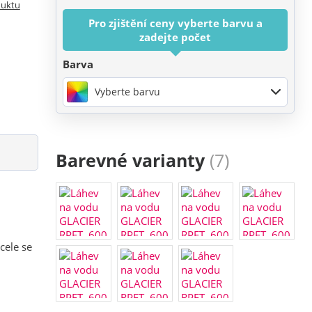
duktu
Pro zjištění ceny vyberte barvu a
zadejte počet
Barva
Vyberte barvu
Barevné varianty
(7)
cele se