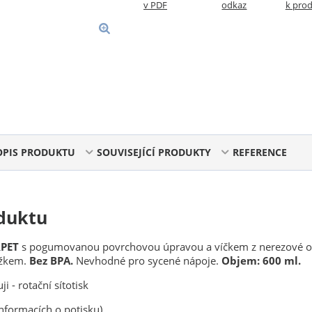
v PDF
odkaz
k pro
OPIS PRODUKTU
SOUVISEJÍCÍ PRODUKTY
REFERENCE
duktu
RPET
s pogumovanou povrchovou úpravou a víčkem z nerezové o
užkem.
Bez BPA.
Nevhodné pro sycené nápoje.
Objem: 600 ml.
ji - rotační sítotisk
 informacích o potisku)