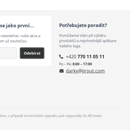
Potřebujete poradit?
se jako první...
Pomůžeme Vám při výběru
 newsletter, naše akce a
produktů a nejvhodnější aplikace
ám už neutečou.
Vašeho loga.
Odebírat
+420
770 11 05 11
Po – Pá:
8:00 – 17:00
darky@jirout.com
nline, v případě technického výpadku pak nejpozději do 48 hodin.