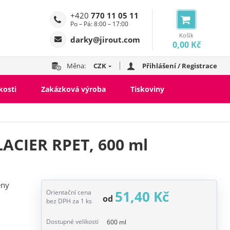
+420
770 11 05 11
Po – Pá: 8:00 – 17:00
Košík
darky@jirout.com
0,00 Kč
Měna:
CZK
Přihlášení / Registrace
kosti
Zakázková výroba
Tiskoviny
ACIER RPET, 600 ml
eny
51,40 Kč
Orientační cena
od
bez DPH za 1 ks
Dostupné velikosti
600 ml