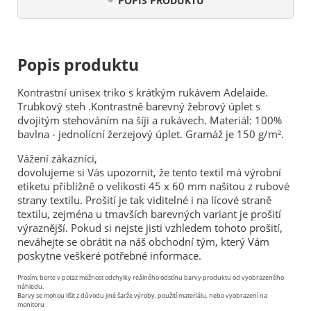
POPIS PRODUKTU
Popis produktu
Kontrastní unisex triko s krátkým rukávem Adelaide.
Trubkový steh .Kontrastně barevný žebrový úplet s
dvojitým stehováním na šíji a rukávech. Materiál: 100%
bavlna - jednolícní žerzejový úplet. Gramáž je 150 g/m².
Vážení zákazníci,
dovolujeme si Vás upozornit, že tento textil má výrobní
etiketu přibližně o velikosti 45 x 60 mm našitou z rubové
strany textilu. Prošití je tak viditelné i na lícové straně
textilu, zejména u tmavších barevných variant je prošití
výraznější. Pokud si nejste jisti vzhledem tohoto prošití,
neváhejte se obrátit na náš obchodní tým, který Vám
poskytne veškeré potřebné informace.
Prosím, berte v potaz možnost odchylky reálného odstínu barvy produktu od vyobrazeného
náhledu.
Barvy se mohou lišit z důvodu jiné šarže výroby, použití materiálu, nebo vyobrazení na
monitoru