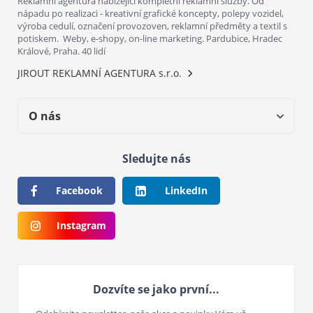
Reklamní agentura nabízející kompletní reklamní služby. Od
nápadu po realizaci - kreativní grafické koncepty, polepy vozidel,
výroba cedulí, označení provozoven, reklamní předměty a textil s
potiskem. Weby, e-shopy, on-line marketing. Pardubice, Hradec
Králové, Praha. 40 lidí
JIROUT REKLAMNÍ AGENTURA s.r.o.
O nás
Sledujte nás
Facebook
LinkedIn
Instagram
Dozvíte se jako první...