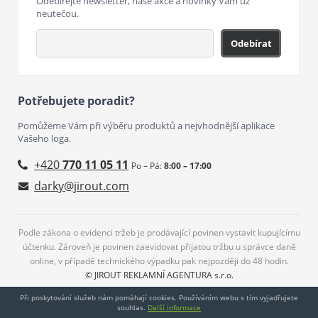
Odebírejte newsletter, naše akce a novinky Vám už
neutečou.
Odebírat
Potřebujete poradit?
Pomůžeme Vám při výběru produktů a nejvhodnější aplikace
Vašeho loga.
+420
770 11 05 11
Po – Pá:
8:00 – 17:00
darky@jirout.com
Podle zákona o evidenci tržeb je prodávající povinen vystavit kupujícímu
účtenku. Zároveň je povinen zaevidovat přijatou tržbu u správce daně
online, v případě technického výpadku pak nejpozději do 48 hodin.
© JIROUT REKLAMNÍ AGENTURA s.r.o.
Při poskytování služeb nám pomáhají cookies. Používáním webu s tím vyjadřujete
souhlas.
Další informace