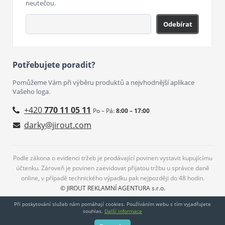
neutečou.
Odebírat
Potřebujete poradit?
Pomůžeme Vám při výběru produktů a nejvhodnější aplikace
Vašeho loga.
+420
770 11 05 11
Po – Pá:
8:00 – 17:00
darky@jirout.com
Podle zákona o evidenci tržeb je prodávající povinen vystavit kupujícímu
účtenku. Zároveň je povinen zaevidovat přijatou tržbu u správce daně
online, v případě technického výpadku pak nejpozději do 48 hodin.
© JIROUT REKLAMNÍ AGENTURA s.r.o.
Při poskytování služeb nám pomáhají cookies. Používáním webu s tím vyjadřujete
souhlas.
Další informace