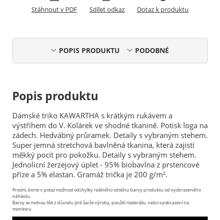
Stáhnout v PDF
Sdílet odkaz
Dotaz k produktu
POPIS PRODUKTU
PODOBNÉ
Popis produktu
Dámské triko KAWARTHA s krátkým rukávem a
výstřihem do V. Kolárek ve shodné tkanině. Potisk loga na
zádech. Hedvábný průramek. Detaily s vybraným stehem.
Super jemná stretchová bavlněná tkanina, která zajistí
měkký pocit pro pokožku. Detaily s vybraným stehem.
Jednolícní žerzejový úplet - 95% biobavlna z prstencové
příze a 5% elastan. Gramáž trička je 200 g/m².
Prosím, berte v potaz možnost odchylky reálného odstínu barvy produktu od vyobrazeného
náhledu.
Barvy se mohou lišit z důvodu jiné šarže výroby, použití materiálu, nebo vyobrazení na
monitoru