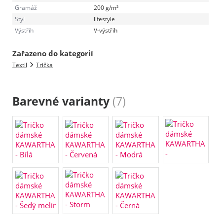
Gramáž
200 g/m²
Styl
lifestyle
Výstřih
V-výstřih
Zařazeno do kategorií
Textil
Trička
Barevné varianty
(7)