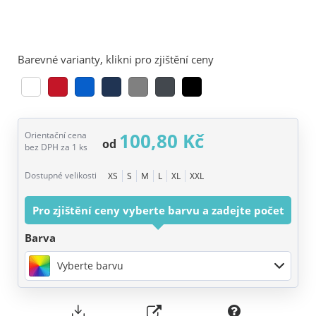
Barevné varianty, klikni pro zjištění ceny
100,80 Kč
Orientační cena
od
bez DPH za 1 ks
Dostupné velikosti
XS
S
M
L
XL
XXL
Pro zjištění ceny vyberte barvu a zadejte počet
Barva
Vyberte barvu