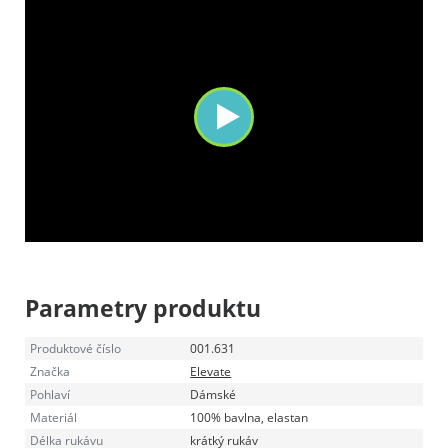
https://vimeo.com/163406930
Parametry produktu
Produktové číslo
001.631
Značka
Elevate
Pohlaví
Dámské
Materiál
100% bavlna, elastan
Délka rukávu
krátký rukáv