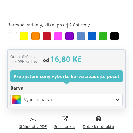
Barevné varianty, klikni pro zjištění ceny
16,80 Kč
Orientační cena
od
bez DPH za 1 ks
Pro zjištění ceny vyberte barvu a zadejte počet
Barva
Vyberte barvu
Stáhnout v PDF
Sdílet odkaz
Dotaz k produktu