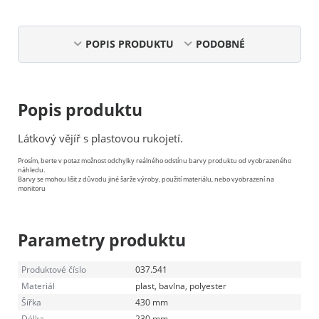
POPIS PRODUKTU
PODOBNÉ
Popis produktu
Látkový vějíř s plastovou rukojetí.
Prosím, berte v potaz možnost odchylky reálného odstínu barvy produktu od vyobrazeného
náhledu.
Barvy se mohou lišit z důvodu jiné šarže výroby, použití materiálu, nebo vyobrazení na
monitoru
Parametry produktu
Produktové číslo
037.541
Materiál
plast, bavlna, polyester
Šířka
430 mm
Délka
230 mm